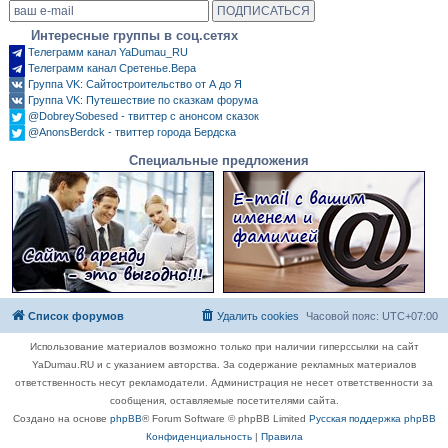
Интересные группы в соц.сетях
Телеграмм канал YaDumau_RU
Телеграмм канал Сретенье.Вера
Группа VK: Сайтостроительство от А до Я
Группа VK: Путешествие по сказкам форума
@DobreySobesed - твиттер с анонсом сказок
@AnonsBerdck - твиттер города Бердска
Специальные предложения
Список форумов
Удалить cookies
Часовой пояс:
UTC+07:00
Использование материалов возможно только при наличии гиперссылки на сайт
YaDumau.RU и с указанием авторства. За содержание рекламных материалов
ответственность несут рекламодатели. Администрация не несет ответственности за
сообщения, оставляемые посетителями сайта.
Создано на основе
phpBB
® Forum Software © phpBB Limited
Русская поддержка phpBB
Конфиденциальность
|
Правила