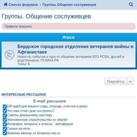
П
Список форумов
Группы. Общение сослуживцев
о
Группы. Общение сослуживцев
и
Правила форума
с
к
Форум
Бердское городское отделение ветеранов войны в
Афганистане
Новости, события и просто общение ветеранов БГО РСВА, друзей и
родствеников. РСВА54.РФ
Темы:
5
Перейти
ИНТЕРЕСНЫЕ РАССЫЛКИ
E-mail рассылки
100 идей для вашего сада, огорода, участка и дома
Что нам стоит дом построить?
Советы домашнему мастеру
Экономичное строительство из земли!
Иномарки: вопросы и ответы - автофорум
Сказки на ночь
Новинки Аватар от Avataras.net.ru