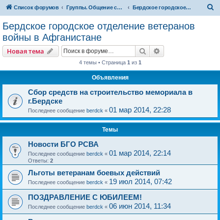
П
Список форумов
Группы. Общение сослуживцев
Бердское городское отделение ветеранов войны в Афганистане
о
Бердское городское отделение ветеранов
и
войны в Афганистане
с
Поиск
Расширенный пои
Новая тема
к
4 темы • Страница
1
из
1
Объявления
Сбор средств на строительство мемориала в
г.Бердске
01 мар 2014, 22:28
Последнее сообщение
berdck
«
Темы
Новости БГО РСВА
01 мар 2014, 22:14
Последнее сообщение
berdck
«
Ответы:
2
Льготы ветеранам боевых действий
19 июл 2014, 07:42
Последнее сообщение
berdck
«
ПОЗДРАВЛЕНИЕ С ЮБИЛЕЕМ!
06 июн 2014, 11:34
Последнее сообщение
berdck
«