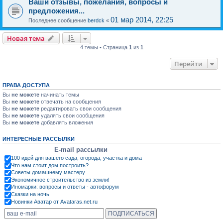
Ваши отзывы, пожелания, вопросы и
предложения...
01 мар 2014, 22:25
Последнее сообщение
berdck
«
Новая тема
4 темы • Страница
1
из
1
Перейти
ПРАВА ДОСТУПА
Вы
не можете
начинать темы
Вы
не можете
отвечать на сообщения
Вы
не можете
редактировать свои сообщения
Вы
не можете
удалять свои сообщения
Вы
не можете
добавлять вложения
ИНТЕРЕСНЫЕ РАССЫЛКИ
E-mail рассылки
100 идей для вашего сада, огорода, участка и дома
Что нам стоит дом построить?
Советы домашнему мастеру
Экономичное строительство из земли!
Иномарки: вопросы и ответы - автофорум
Сказки на ночь
Новинки Аватар от Avataras.net.ru