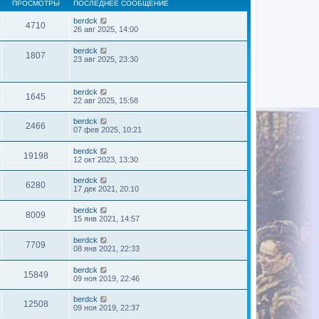
ПРОСМОТРЫ
ПОСЛЕДНЕЕ СООБЩЕНИЕ
berdck
4710
26 авг 2025, 14:00
berdck
1807
23 авг 2025, 23:30
berdck
1645
22 авг 2025, 15:58
berdck
2466
07 фев 2025, 10:21
berdck
19198
12 окт 2023, 13:30
berdck
6280
17 дек 2021, 20:10
berdck
8009
15 янв 2021, 14:57
berdck
7709
08 янв 2021, 22:33
berdck
15849
09 ноя 2019, 22:46
berdck
12508
09 ноя 2019, 22:37