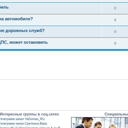
биль
0
на автомобиле?
0
ине дорожных служб?
0
ДПС, может остановить
0
Интересные группы в соц.сетях
Специальны
Телеграмм канал YaDumau_RU
Телеграмм канал Сретенье.Вера