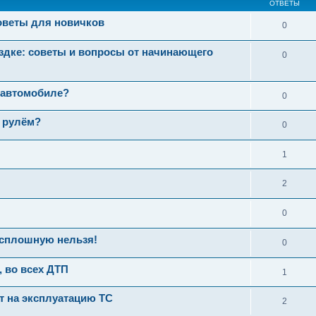
ОТВЕТЫ
советы для новичков
0
здке: советы и вопросы от начинающего
0
 автомобиле?
0
а рулём?
0
1
2
0
 сплошную нельзя!
0
, во всех ДТП
1
ет на эксплуатацию ТС
2