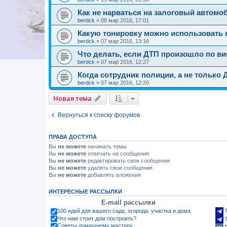
Как не нарваться на залоговый автомо
berdck
»
08 мар 2016, 17:01
Какую тонировку можно использовать 
berdck
»
07 мар 2016, 13:16
Что делать, если ДТП произошло по в
berdck
»
07 мар 2016, 12:27
Когда сотрудник полиции, а не только 
berdck
»
07 мар 2016, 12:20
Новая тема
Вернуться к списку форумов
ПРАВА ДОСТУПА
Вы
не можете
начинать темы
Вы
не можете
отвечать на сообщения
Вы
не можете
редактировать свои сообщения
Вы
не можете
удалять свои сообщения
Вы
не можете
добавлять вложения
ИНТЕРЕСНЫЕ РАССЫЛКИ
E-mail рассылки
100 идей для вашего сада, огорода, участка и дома
Что нам стоит дом построить?
Советы домашнему мастеру