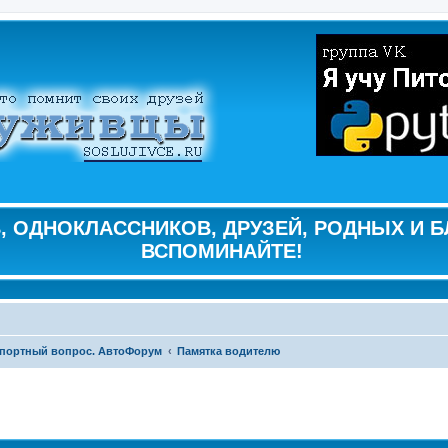
 ОДНОКЛАССНИКОВ, ДРУЗЕЙ, РОДНЫХ И Б
ВСПОМИНАЙТЕ!
портный вопрос. АвтоФорум
Памятка водителю
ширенный поиск