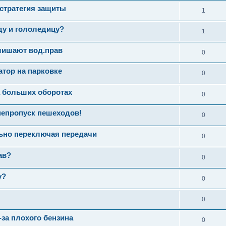
стратегия защиты
1
ду и гололедицу?
1
лишают вод.прав
0
тор на парковке
0
а больших оборотах
0
непропуск пешеходов!
0
ьно переключая передачи
0
ав?
0
у?
0
0
-за плохого бензина
0