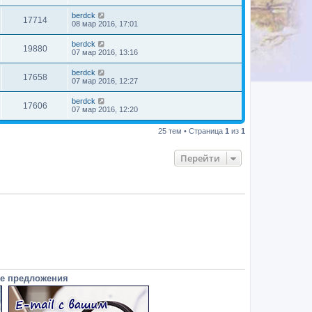
berdck
17714
08 мар 2016, 17:01
berdck
19880
07 мар 2016, 13:16
berdck
17658
07 мар 2016, 12:27
berdck
17606
07 мар 2016, 12:20
25 тем • Страница
1
из
1
Перейти
е предложения