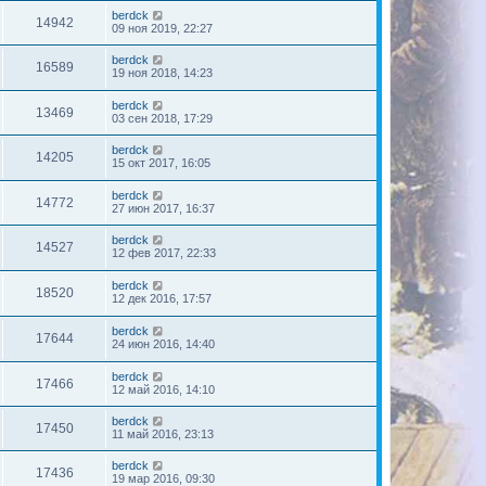
berdck
14942
09 ноя 2019, 22:27
berdck
16589
19 ноя 2018, 14:23
berdck
13469
03 сен 2018, 17:29
berdck
14205
15 окт 2017, 16:05
berdck
14772
27 июн 2017, 16:37
berdck
14527
12 фев 2017, 22:33
berdck
18520
12 дек 2016, 17:57
berdck
17644
24 июн 2016, 14:40
berdck
17466
12 май 2016, 14:10
berdck
17450
11 май 2016, 23:13
berdck
17436
19 мар 2016, 09:30