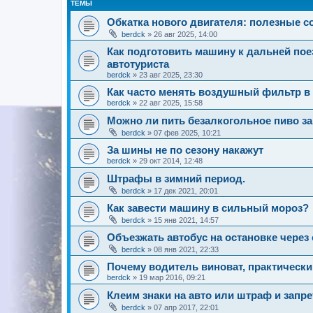
ТЕМЫ
Обкатка нового двигателя: полезные 
berdck
»
26 авг 2025, 14:00
Как подготовить машину к дальней пое
автотуриста
berdck
»
23 авг 2025, 23:30
Как часто менять воздушный фильтр в
berdck
»
22 авг 2025, 15:58
Можно ли пить безалкогольное пиво з
berdck
»
07 фев 2025, 10:21
За шины не по сезону накажут
berdck
»
29 окт 2014, 12:48
Штрафы в зимний период.
berdck
»
17 дек 2021, 20:01
Как завести машину в сильный мороз?
berdck
»
15 янв 2021, 14:57
Объезжать автобус на остановке через
berdck
»
08 янв 2021, 22:33
Почему водитель виноват, практически
berdck
»
19 мар 2016, 09:21
Клеим знаки на авто или штраф и запр
berdck
»
07 апр 2017, 22:01