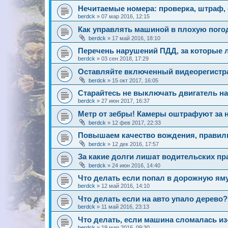
Нечитаемые номера: проверка, штраф, 
berdck
»
07 мар 2016, 12:15
Как управлять машиной в плохую пого
berdck
»
17 май 2016, 18:10
Перечень нарушений ПДД, за которые 
berdck
»
03 сен 2018, 17:29
Оставляйте включенный видеорегистра
berdck
»
15 окт 2017, 16:05
Старайтесь не выключать двигатель н
berdck
»
27 июн 2017, 16:37
Метр от зебры! Камеры оштрафуют за 
berdck
»
12 фев 2017, 22:33
Повышаем качество вождения, правил
berdck
»
12 дек 2016, 17:57
За какие долги лишат водительских пр
berdck
»
24 июн 2016, 14:40
Что делать если попал в дорожную ям
berdck
»
12 май 2016, 14:10
Что делать если на авто упало дерево?
berdck
»
11 май 2016, 23:13
Что делать, если машина сломалась из
berdck
»
19 мар 2016, 09:30