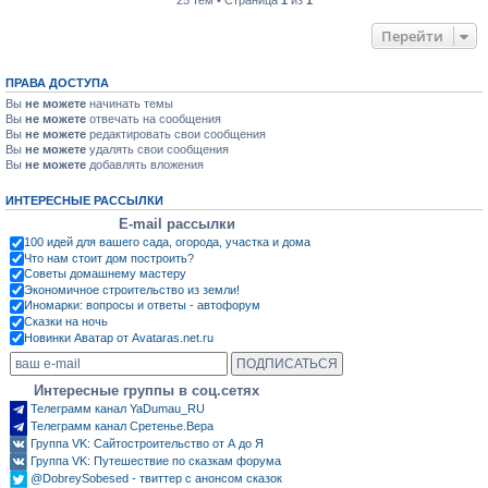
25 тем • Страница
1
из
1
Перейти
ПРАВА ДОСТУПА
Вы
не можете
начинать темы
Вы
не можете
отвечать на сообщения
Вы
не можете
редактировать свои сообщения
Вы
не можете
удалять свои сообщения
Вы
не можете
добавлять вложения
ИНТЕРЕСНЫЕ РАССЫЛКИ
E-mail рассылки
100 идей для вашего сада, огорода, участка и дома
Что нам стоит дом построить?
Советы домашнему мастеру
Экономичное строительство из земли!
Иномарки: вопросы и ответы - автофорум
Сказки на ночь
Новинки Аватар от Avataras.net.ru
Интересные группы в соц.сетях
Телеграмм канал YaDumau_RU
Телеграмм канал Сретенье.Вера
Группа VK: Сайтостроительство от А до Я
Группа VK: Путешествие по сказкам форума
@DobreySobesed - твиттер с анонсом сказок