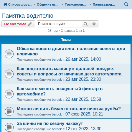
П
Список форумов
Общение на свободные темы
Транспортный вопрос. АвтоФорум
Памятка водителю
о
Памятка водителю
и
Поиск
Расширенный пои
Новая тема
с
25 тем • Страница
1
из
1
к
Темы
Обкатка нового двигателя: полезные советы для
новичков
26 авг 2025, 14:00
Последнее сообщение
berdck
«
Как подготовить машину к дальней поездке:
советы и вопросы от начинающего автотуриста
23 авг 2025, 23:30
Последнее сообщение
berdck
«
Как часто менять воздушный фильтр в
автомобиле?
22 авг 2025, 15:58
Последнее сообщение
berdck
«
Можно ли пить безалкогольное пиво за рулём?
07 фев 2025, 10:21
Последнее сообщение
berdck
«
За шины не по сезону накажут
12 окт 2023, 13:30
Последнее сообщение
berdck
«