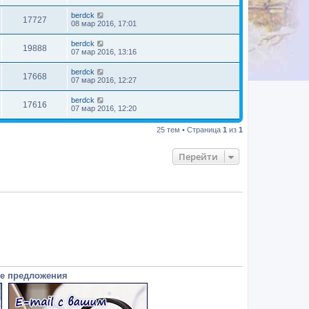
berdck
17727
08 мар 2016, 17:01
berdck
19888
07 мар 2016, 13:16
berdck
17668
07 мар 2016, 12:27
berdck
17616
07 мар 2016, 12:20
25 тем • Страница
1
из
1
Перейти
е предложения