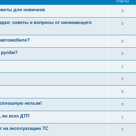
ОТВЕТЫ
советы для новичков
0
здке: советы и вопросы от начинающего
0
 автомобиле?
0
а рулём?
0
1
2
0
 сплошную нельзя!
0
, во всех ДТП
1
ет на эксплуатацию ТС
2