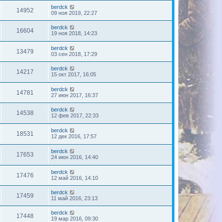
berdck
14952
09 ноя 2019, 22:27
berdck
16604
19 ноя 2018, 14:23
berdck
13479
03 сен 2018, 17:29
berdck
14217
15 окт 2017, 16:05
berdck
14781
27 июн 2017, 16:37
berdck
14538
12 фев 2017, 22:33
berdck
18531
12 дек 2016, 17:57
berdck
17653
24 июн 2016, 14:40
berdck
17476
12 май 2016, 14:10
berdck
17459
11 май 2016, 23:13
berdck
17448
19 мар 2016, 09:30