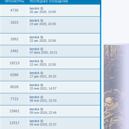
ПРОСМОТРЫ
ПОСЛЕДНЕЕ СООБЩЕНИЕ
berdck
4730
26 авг 2025, 14:00
berdck
1823
23 авг 2025, 23:30
berdck
1662
22 авг 2025, 15:58
berdck
2482
07 фев 2025, 10:21
berdck
19213
12 окт 2023, 13:30
berdck
6288
17 дек 2021, 20:10
berdck
8028
15 янв 2021, 14:57
berdck
7723
08 янв 2021, 22:33
berdck
15861
09 ноя 2019, 22:46
berdck
12517
09 ноя 2019, 22:37