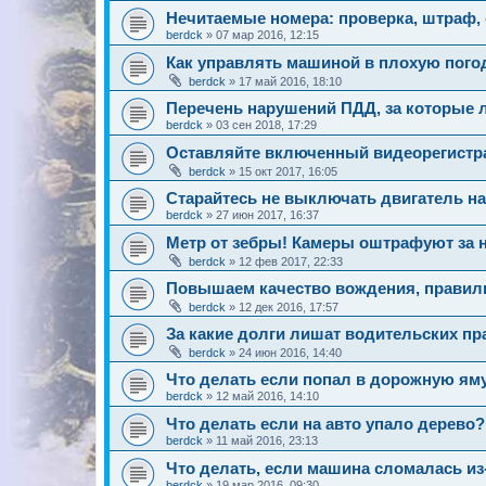
Нечитаемые номера: проверка, штраф, 
berdck
»
07 мар 2016, 12:15
Как управлять машиной в плохую пого
berdck
»
17 май 2016, 18:10
Перечень нарушений ПДД, за которые 
berdck
»
03 сен 2018, 17:29
Оставляйте включенный видеорегистра
berdck
»
15 окт 2017, 16:05
Старайтесь не выключать двигатель н
berdck
»
27 июн 2017, 16:37
Метр от зебры! Камеры оштрафуют за 
berdck
»
12 фев 2017, 22:33
Повышаем качество вождения, правил
berdck
»
12 дек 2016, 17:57
За какие долги лишат водительских пр
berdck
»
24 июн 2016, 14:40
Что делать если попал в дорожную ям
berdck
»
12 май 2016, 14:10
Что делать если на авто упало дерево?
berdck
»
11 май 2016, 23:13
Что делать, если машина сломалась из
berdck
»
19 мар 2016, 09:30