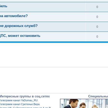
биль
0
на автомобиле?
0
ине дорожных служб?
0
ДПС, может остановить
0
Интересные группы в соц.сетях
Специальны
Телеграмм канал YaDumau_RU
Телеграмм канал Сретенье.Вера