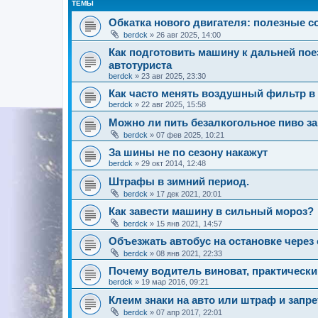
ТЕМЫ
Обкатка нового двигателя: полезные 
berdck
»
26 авг 2025, 14:00
Как подготовить машину к дальней пое
автотуриста
berdck
»
23 авг 2025, 23:30
Как часто менять воздушный фильтр в
berdck
»
22 авг 2025, 15:58
Можно ли пить безалкогольное пиво з
berdck
»
07 фев 2025, 10:21
За шины не по сезону накажут
berdck
»
29 окт 2014, 12:48
Штрафы в зимний период.
berdck
»
17 дек 2021, 20:01
Как завести машину в сильный мороз?
berdck
»
15 янв 2021, 14:57
Объезжать автобус на остановке через
berdck
»
08 янв 2021, 22:33
Почему водитель виноват, практически
berdck
»
19 мар 2016, 09:21
Клеим знаки на авто или штраф и запр
berdck
»
07 апр 2017, 22:01