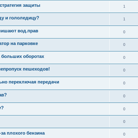
стратегия защиты
1
ду и гололедицу?
1
лишают вод.прав
0
тор на парковке
0
а больших оборотах
0
непропуск пешеходов!
0
ьно переключая передачи
0
ав?
0
у?
0
0
-за плохого бензина
0