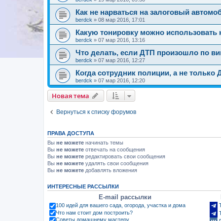
Как не нарваться на залоговый автомо
berdck
»
08 мар 2016, 17:01
Какую тонировку можно использовать 
berdck
»
07 мар 2016, 13:16
Что делать, если ДТП произошло по в
berdck
»
07 мар 2016, 12:27
Когда сотрудник полиции, а не только 
berdck
»
07 мар 2016, 12:20
Новая тема
Вернуться к списку форумов
ПРАВА ДОСТУПА
Вы
не можете
начинать темы
Вы
не можете
отвечать на сообщения
Вы
не можете
редактировать свои сообщения
Вы
не можете
удалять свои сообщения
Вы
не можете
добавлять вложения
ИНТЕРЕСНЫЕ РАССЫЛКИ
E-mail рассылки
100 идей для вашего сада, огорода, участка и дома
Что нам стоит дом построить?
Советы домашнему мастеру