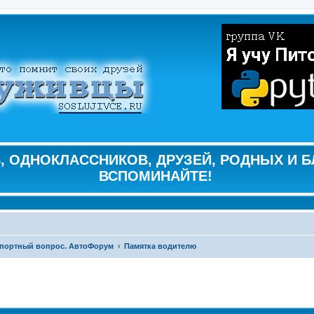
 ОДНОКЛАССНИКОВ, ДРУЗЕЙ, РОДНЫХ И Б
ВСПОМИНАЙТЕ!
портный вопрос. АвтоФорум
Памятка водителю
ширенный поиск