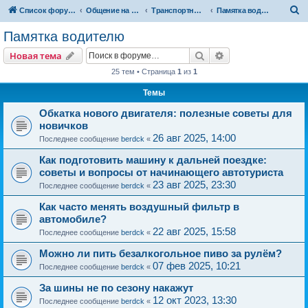
П
Список форумов
Общение на свободные темы
Транспортный вопрос. АвтоФорум
Памятка водителю
о
Памятка водителю
и
Поиск
Расширенный пои
Новая тема
с
25 тем • Страница
1
из
1
к
Темы
Обкатка нового двигателя: полезные советы для
новичков
26 авг 2025, 14:00
Последнее сообщение
berdck
«
Как подготовить машину к дальней поездке:
советы и вопросы от начинающего автотуриста
23 авг 2025, 23:30
Последнее сообщение
berdck
«
Как часто менять воздушный фильтр в
автомобиле?
22 авг 2025, 15:58
Последнее сообщение
berdck
«
Можно ли пить безалкогольное пиво за рулём?
07 фев 2025, 10:21
Последнее сообщение
berdck
«
За шины не по сезону накажут
12 окт 2023, 13:30
Последнее сообщение
berdck
«