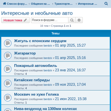
П
Список форумов
Общение на свободные темы
Транспортный вопрос. АвтоФорум
Интересные и необычные авто
о
Интересные и необычные авто
и
Поиск
Расширенный пои
Новая тема
с
16 тем • Страница
1
из
1
к
Темы
Жигуль с японским сердцем
01 апр 2025, 15:27
Последнее сообщение
berdck
«
Жигарактор
01 апр 2025, 15:16
Последнее сообщение
berdck
«
Пожарный автомобиль
23 янв 2024, 16:37
Последнее сообщение
berdck
«
Ответы:
4
Китайские гибриды
09 ноя 2023, 17:04
Последнее сообщение
berdck
«
Ответы:
4
Москвич не хуже Гелика
21 июн 2022, 15:38
Последнее сообщение
berdck
«
Ответы:
1
Нива-вездеход на 1300мм колесах