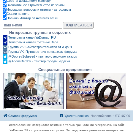
Советы домашнему мастеру
Экономичное строительство из земли!
Иномарки: вопросы и ответы - автофорум
Сказки на ночь
Новинки Аватар от Avataras.net.ru
Интересные группы в соц.сетях
Телеграмм канал YaDumau_RU
Телеграмм канал Сретенье.Вера
Группа VK: Сайтостроительство от А до Я
Группа VK: Путешествие по сказкам форума
@DobreySobesed - твиттер с анонсом сказок
@AnonsBerdck - твиттер города Бердска
Специальные предложения
Список форумов
Удалить cookies
Часовой пояс:
UTC+07:00
Использование материалов возможно только при наличии гиперссылки на сайт
YaDumau.RU и с указанием авторства. За содержание рекламных материалов