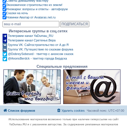
Советы домашнему мастеру
Экономичное строительство из земли!
Иномарки: вопросы и ответы - автофорум
Сказки на ночь
Новинки Аватар от Avataras.net.ru
Интересные группы в соц.сетях
Телеграмм канал YaDumau_RU
Телеграмм канал Сретенье.Вера
Группа VK: Сайтостроительство от А до Я
Группа VK: Путешествие по сказкам форума
@DobreySobesed - твиттер с анонсом сказок
@AnonsBerdck - твиттер города Бердска
Специальные предложения
Список форумов
Удалить cookies
Часовой пояс:
UTC+07:00
Использование материалов возможно только при наличии гиперссылки на сайт
YaDumau.RU и с указанием авторства. За содержание рекламных материалов