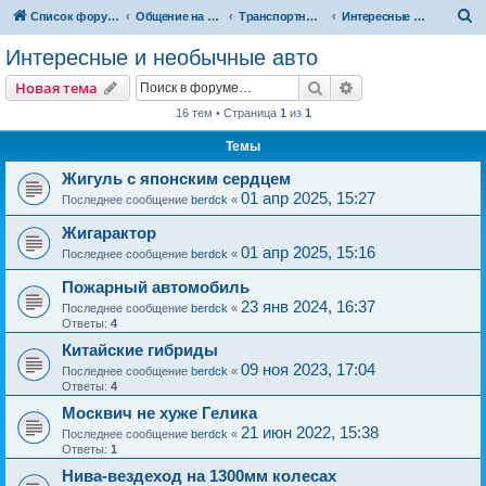
П
Список форумов
Общение на свободные темы
Транспортный вопрос. АвтоФорум
Интересные и необычные авто
о
Интересные и необычные авто
и
Поиск
Расширенный пои
Новая тема
с
16 тем • Страница
1
из
1
к
Темы
Жигуль с японским сердцем
01 апр 2025, 15:27
Последнее сообщение
berdck
«
Жигарактор
01 апр 2025, 15:16
Последнее сообщение
berdck
«
Пожарный автомобиль
23 янв 2024, 16:37
Последнее сообщение
berdck
«
Ответы:
4
Китайские гибриды
09 ноя 2023, 17:04
Последнее сообщение
berdck
«
Ответы:
4
Москвич не хуже Гелика
21 июн 2022, 15:38
Последнее сообщение
berdck
«
Ответы:
1
Нива-вездеход на 1300мм колесах