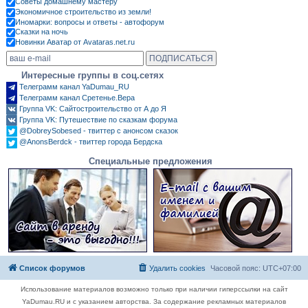
Советы домашнему мастеру
Экономичное строительство из земли!
Иномарки: вопросы и ответы - автофорум
Сказки на ночь
Новинки Аватар от Avataras.net.ru
Интересные группы в соц.сетях
Телеграмм канал YaDumau_RU
Телеграмм канал Сретенье.Вера
Группа VK: Сайтостроительство от А до Я
Группа VK: Путешествие по сказкам форума
@DobreySobesed - твиттер с анонсом сказок
@AnonsBerdck - твиттер города Бердска
Специальные предложения
Список форумов
Удалить cookies
Часовой пояс:
UTC+07:00
Использование материалов возможно только при наличии гиперссылки на сайт
YaDumau.RU и с указанием авторства. За содержание рекламных материалов