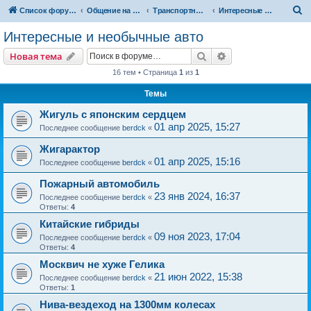
П
Список форумов
Общение на свободные темы
Транспортный вопрос. АвтоФорум
Интересные и необычные авто
о
Интересные и необычные авто
и
Поиск
Расширенный пои
Новая тема
с
16 тем • Страница
1
из
1
к
Темы
Жигуль с японским сердцем
01 апр 2025, 15:27
Последнее сообщение
berdck
«
Жигарактор
01 апр 2025, 15:16
Последнее сообщение
berdck
«
Пожарный автомобиль
23 янв 2024, 16:37
Последнее сообщение
berdck
«
Ответы:
4
Китайские гибриды
09 ноя 2023, 17:04
Последнее сообщение
berdck
«
Ответы:
4
Москвич не хуже Гелика
21 июн 2022, 15:38
Последнее сообщение
berdck
«
Ответы:
1
Нива-вездеход на 1300мм колесах