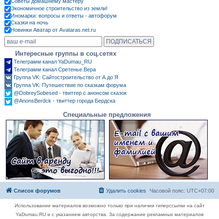
Советы домашнему мастеру
Экономичное строительство из земли!
Иномарки: вопросы и ответы - автофорум
Сказки на ночь
Новинки Аватар от Avataras.net.ru
Интересные группы в соц.сетях
Телеграмм канал YaDumau_RU
Телеграмм канал Сретенье.Вера
Группа VK: Сайтостроительство от А до Я
Группа VK: Путешествие по сказкам форума
@DobreySobesed - твиттер с анонсом сказок
@AnonsBerdck - твиттер города Бердска
Специальные предложения
Список форумов
Удалить cookies
Часовой пояс:
UTC+07:00
Использование материалов возможно только при наличии гиперссылки на сайт
YaDumau.RU и с указанием авторства. За содержание рекламных материалов