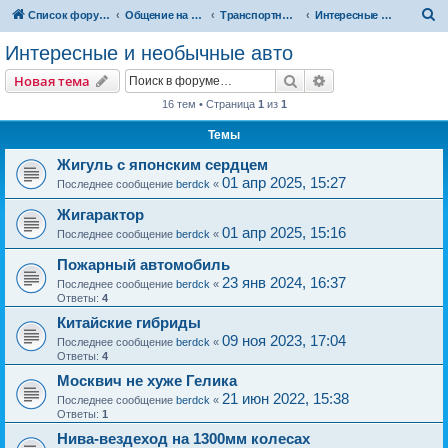
П
Список форумов
Общение на свободные темы
Транспортный вопрос. АвтоФорум
Интересные и необычные авто
о
Интересные и необычные авто
и
Поиск
Расширенный пои
Новая тема
с
16 тем • Страница
1
из
1
к
Темы
Жигуль с японским сердцем
01 апр 2025, 15:27
Последнее сообщение
berdck
«
Жигарактор
01 апр 2025, 15:16
Последнее сообщение
berdck
«
Пожарный автомобиль
23 янв 2024, 16:37
Последнее сообщение
berdck
«
Ответы:
4
Китайские гибриды
09 ноя 2023, 17:04
Последнее сообщение
berdck
«
Ответы:
4
Москвич не хуже Гелика
21 июн 2022, 15:38
Последнее сообщение
berdck
«
Ответы:
1
Нива-вездеход на 1300мм колесах