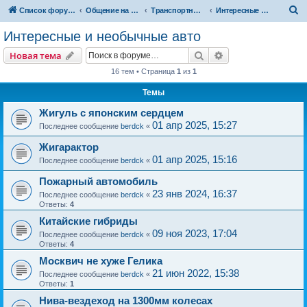
П
Список форумов
Общение на свободные темы
Транспортный вопрос. АвтоФорум
Интересные и необычные авто
о
Интересные и необычные авто
и
Поиск
Расширенный пои
Новая тема
с
16 тем • Страница
1
из
1
к
Темы
Жигуль с японским сердцем
01 апр 2025, 15:27
Последнее сообщение
berdck
«
Жигарактор
01 апр 2025, 15:16
Последнее сообщение
berdck
«
Пожарный автомобиль
23 янв 2024, 16:37
Последнее сообщение
berdck
«
Ответы:
4
Китайские гибриды
09 ноя 2023, 17:04
Последнее сообщение
berdck
«
Ответы:
4
Москвич не хуже Гелика
21 июн 2022, 15:38
Последнее сообщение
berdck
«
Ответы:
1
Нива-вездеход на 1300мм колесах