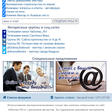
Советы домашнему мастеру
Экономичное строительство из земли!
Иномарки: вопросы и ответы - автофорум
Сказки на ночь
Новинки Аватар от Avataras.net.ru
Интересные группы в соц.сетях
Телеграмм канал YaDumau_RU
Телеграмм канал Сретенье.Вера
Группа VK: Сайтостроительство от А до Я
Группа VK: Путешествие по сказкам форума
@DobreySobesed - твиттер с анонсом сказок
@AnonsBerdck - твиттер города Бердска
Специальные предложения
Список форумов
Удалить cookies
Часовой пояс:
UTC+07:00
Использование материалов возможно только при наличии гиперссылки на сайт
YaDumau.RU и с указанием авторства. За содержание рекламных материалов