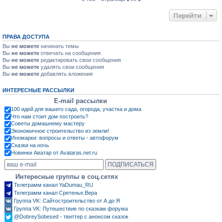
Перейти
ПРАВА ДОСТУПА
Вы
не можете
начинать темы
Вы
не можете
отвечать на сообщения
Вы
не можете
редактировать свои сообщения
Вы
не можете
удалять свои сообщения
Вы
не можете
добавлять вложения
ИНТЕРЕСНЫЕ РАССЫЛКИ
E-mail рассылки
100 идей для вашего сада, огорода, участка и дома
Что нам стоит дом построить?
Советы домашнему мастеру
Экономичное строительство из земли!
Иномарки: вопросы и ответы - автофорум
Сказки на ночь
Новинки Аватар от Avataras.net.ru
Интересные группы в соц.сетях
Телеграмм канал YaDumau_RU
Телеграмм канал Сретенье.Вера
Группа VK: Сайтостроительство от А до Я
Группа VK: Путешествие по сказкам форума
@DobreySobesed - твиттер с анонсом сказок