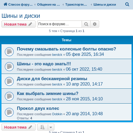
П
Список форумов
Общение на свободные темы
Транспортный вопрос. АвтоФорум
Шины и диски
о
Шины и диски
и
Поиск
Расширенный пои
Новая тема
с
5 тем • Страница
1
из
1
к
Темы
Почему смазывать колесные болты опасно?
05 фев 2025, 16:34
Последнее сообщение
berdck
«
Шины - это надо знать!!!
06 окт 2022, 15:40
Последнее сообщение
berdck
«
Диски для бескамерной резины
10 апр 2020, 14:17
Последнее сообщение
berdck
«
Как выбрать зимние шины?
28 ноя 2015, 14:10
Последнее сообщение
berdck
«
Прокол двух колес
20 апр 2014, 10:48
Последнее сообщение
Dobkin
«
Ответы:
4
Новая тема
5 тем • Страница
1
из
1