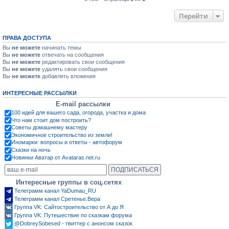
Перейти
ПРАВА ДОСТУПА
Вы
не можете
начинать темы
Вы
не можете
отвечать на сообщения
Вы
не можете
редактировать свои сообщения
Вы
не можете
удалять свои сообщения
Вы
не можете
добавлять вложения
ИНТЕРЕСНЫЕ РАССЫЛКИ
E-mail рассылки
100 идей для вашего сада, огорода, участка и дома
Что нам стоит дом построить?
Советы домашнему мастеру
Экономичное строительство из земли!
Иномарки: вопросы и ответы - автофорум
Сказки на ночь
Новинки Аватар от Avataras.net.ru
Интересные группы в соц.сетях
Телеграмм канал YaDumau_RU
Телеграмм канал Сретенье.Вера
Группа VK: Сайтостроительство от А до Я
Группа VK: Путешествие по сказкам форума
@DobreySobesed - твиттер с анонсом сказок