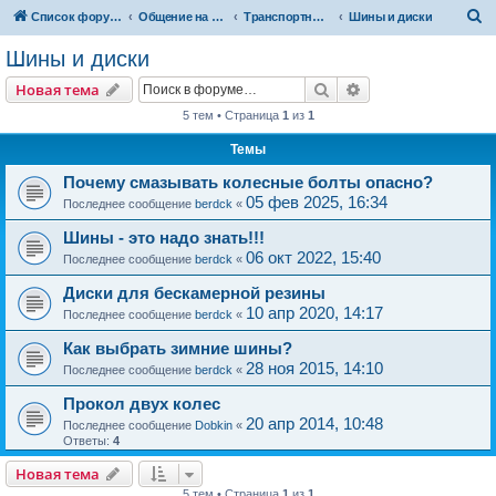
П
Список форумов
Общение на свободные темы
Транспортный вопрос. АвтоФорум
Шины и диски
о
Шины и диски
и
Поиск
Расширенный пои
Новая тема
с
5 тем • Страница
1
из
1
к
Темы
Почему смазывать колесные болты опасно?
05 фев 2025, 16:34
Последнее сообщение
berdck
«
Шины - это надо знать!!!
06 окт 2022, 15:40
Последнее сообщение
berdck
«
Диски для бескамерной резины
10 апр 2020, 14:17
Последнее сообщение
berdck
«
Как выбрать зимние шины?
28 ноя 2015, 14:10
Последнее сообщение
berdck
«
Прокол двух колес
20 апр 2014, 10:48
Последнее сообщение
Dobkin
«
Ответы:
4
Новая тема
5 тем • Страница
1
из
1