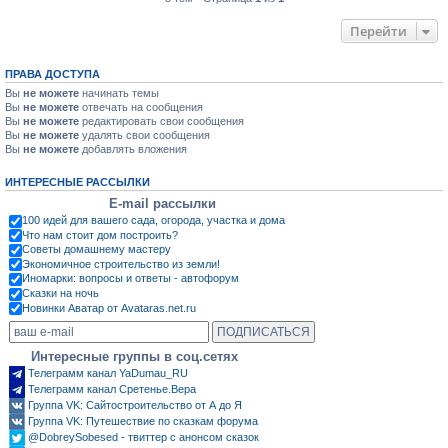
Перейти
ПРАВА ДОСТУПА
Вы
не можете
начинать темы
Вы
не можете
отвечать на сообщения
Вы
не можете
редактировать свои сообщения
Вы
не можете
удалять свои сообщения
Вы
не можете
добавлять вложения
ИНТЕРЕСНЫЕ РАССЫЛКИ
E-mail рассылки
100 идей для вашего сада, огорода, участка и дома
Что нам стоит дом построить?
Советы домашнему мастеру
Экономичное строительство из земли!
Иномарки: вопросы и ответы - автофорум
Сказки на ночь
Новинки Аватар от Avataras.net.ru
Интересные группы в соц.сетях
Телеграмм канал YaDumau_RU
Телеграмм канал Сретенье.Вера
Группа VK: Сайтостроительство от А до Я
Группа VK: Путешествие по сказкам форума
@DobreySobesed - твиттер с анонсом сказок