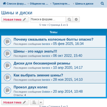
П
Список форумов
Общение на свободные темы
Транспортный вопрос. АвтоФорум
Шины и диски
о
Шины и диски
и
Поиск
Расширенный пои
Новая тема
с
5 тем • Страница
1
из
1
к
Темы
Почему смазывать колесные болты опасно?
05 фев 2025, 16:34
Последнее сообщение
berdck
«
Шины - это надо знать!!!
06 окт 2022, 15:40
Последнее сообщение
berdck
«
Диски для бескамерной резины
10 апр 2020, 14:17
Последнее сообщение
berdck
«
Как выбрать зимние шины?
28 ноя 2015, 14:10
Последнее сообщение
berdck
«
Прокол двух колес
20 апр 2014, 10:48
Последнее сообщение
Dobkin
«
Ответы:
4
Новая тема
5 тем • Страница
1
из
1