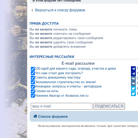
В этом форуме нет сообщений.
Вернуться к списку форумов
ПРАВА ДОСТУПА
Вы
не можете
начинать темы
Вы
не можете
отвечать на сообщения
Вы
не можете
редактировать свои сообщения
Вы
не можете
удалять свои сообщения
Вы
не можете
добавлять вложения
ИНТЕРЕСНЫЕ РАССЫЛКИ
E-mail рассылки
100 идей для вашего сада, огорода, участка и дома
Что нам стоит дом построить?
Советы домашнему мастеру
Экономичное строительство из земли!
Иномарки: вопросы и ответы - автофорум
Сказки на ночь
Новинки Аватар от Avataras.net.ru
Список форумов
Использование материалов возможно только при наличии гиперсс