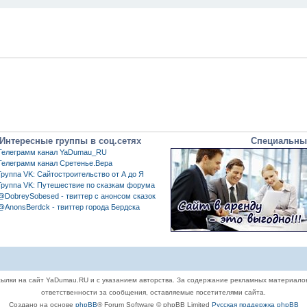
Интересные группы в соц.сетях
Специальны
Телеграмм канал YaDumau_RU
Телеграмм канал Сретенье.Вера
Группа VK: Сайтостроительство от А до Я
Группа VK: Путешествие по сказкам форума
@DobreySobesed - твиттер с анонсом сказок
@AnonsBerdck - твиттер города Бердска
ылки на сайт YaDumau.RU и с указанием авторства. За содержание рекламных материало
ответственности за сообщения, оставляемые посетителями сайта.
Создано на основе
phpBB
® Forum Software © phpBB Limited
Русская поддержка phpBB