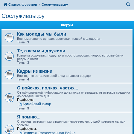
П
Список форумов
Сослуживцы.ру
о
Сослуживцы.ру
и
Форум
с
к
Как молоды мы были
Воспоминания о лучших временах, нашей молодости...
Темы:
3
Те, с кем мы дружили
Говорим о друзьях, подругах и просто хороших людях, которые были
рядом с нами.
Темы:
3
Кадры из жизни
Все то, что оставило свой след в нашем сердце...
Темы:
4
О войсках, полках, частях...
От официальной информации до взгляда очевидцев, от истоков создания
до сегодняшнего дня...
Подфорум:
Армейский юмор
Темы:
9
Я помню...
Страницы истории, как страницы человеческих судеб, которые нельзя
забыть!!!
Подфорумы:
Великая Отечественная Война