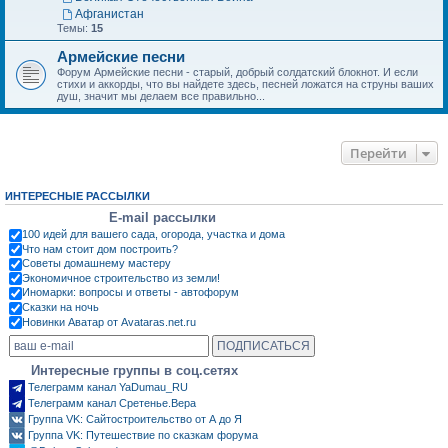
Афганистан
Темы:
15
Армейские песни
Форум Армейские песни - старый, добрый солдатский блокнот. И если
стихи и аккорды, что вы найдете здесь, песней ложатся на струны ваших
душ, значит мы делаем все правильно...
Перейти
ИНТЕРЕСНЫЕ РАССЫЛКИ
E-mail рассылки
100 идей для вашего сада, огорода, участка и дома
Что нам стоит дом построить?
Советы домашнему мастеру
Экономичное строительство из земли!
Иномарки: вопросы и ответы - автофорум
Сказки на ночь
Новинки Аватар от Avataras.net.ru
Интересные группы в соц.сетях
Телеграмм канал YaDumau_RU
Телеграмм канал Сретенье.Вера
Группа VK: Сайтостроительство от А до Я
Группа VK: Путешествие по сказкам форума