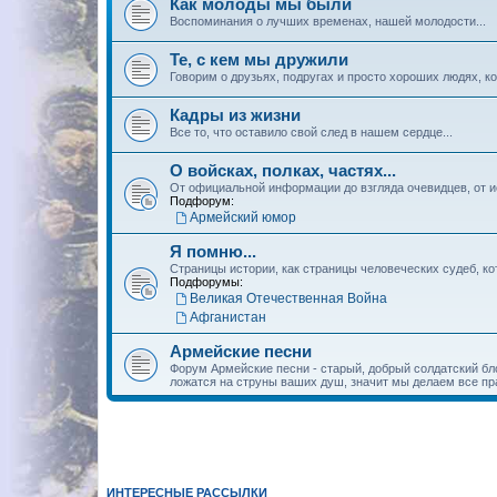
Как молоды мы были
Воспоминания о лучших временах, нашей молодости...
Те, с кем мы дружили
Говорим о друзьях, подругах и просто хороших людях, к
Кадры из жизни
Все то, что оставило свой след в нашем сердце...
О войсках, полках, частях...
От официальной информации до взгляда очевидцев, от ис
Подфорум:
Армейский юмор
Я помню...
Страницы истории, как страницы человеческих судеб, ко
Подфорумы:
Великая Отечественная Война
Афганистан
Армейские песни
Форум Армейские песни - старый, добрый солдатский блок
ложатся на струны ваших душ, значит мы делаем все пра
ИНТЕРЕСНЫЕ РАССЫЛКИ