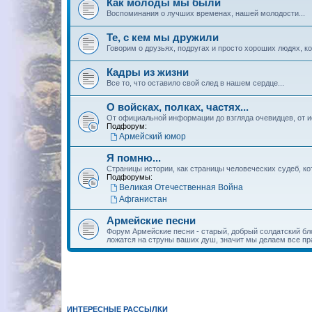
Как молоды мы были
Воспоминания о лучших временах, нашей молодости...
Те, с кем мы дружили
Говорим о друзьях, подругах и просто хороших людях, к
Кадры из жизни
Все то, что оставило свой след в нашем сердце...
О войсках, полках, частях...
От официальной информации до взгляда очевидцев, от ис
Подфорум:
Армейский юмор
Я помню...
Страницы истории, как страницы человеческих судеб, ко
Подфорумы:
Великая Отечественная Война
Афганистан
Армейские песни
Форум Армейские песни - старый, добрый солдатский блок
ложатся на струны ваших душ, значит мы делаем все пра
ИНТЕРЕСНЫЕ РАССЫЛКИ