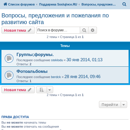
П
Список форумов
Поддержка Soslujivce.RU
Вопросы, предложения и пожелания по развитию сайта
о
Вопросы, предложения и пожелания по
и
развитию сайта
с
Поиск
Расширенный пои
Новая тема
к
2 темы • Страница
1
из
1
Темы
Группы;форумы.
30 янв 2014, 01:13
Последнее сообщение
steklodu
«
Ответы:
2
Фотоальбомы
28 янв 2014, 09:46
Последнее сообщение
berdck
«
Ответы:
1
Новая тема
2 темы • Страница
1
из
1
Перейти
ПРАВА ДОСТУПА
Вы
не можете
начинать темы
Вы
не можете
отвечать на сообщения