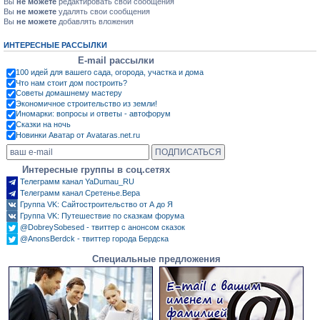
Вы
не можете
редактировать свои сообщения
Вы
не можете
удалять свои сообщения
Вы
не можете
добавлять вложения
ИНТЕРЕСНЫЕ РАССЫЛКИ
E-mail рассылки
100 идей для вашего сада, огорода, участка и дома
Что нам стоит дом построить?
Советы домашнему мастеру
Экономичное строительство из земли!
Иномарки: вопросы и ответы - автофорум
Сказки на ночь
Новинки Аватар от Avataras.net.ru
Интересные группы в соц.сетях
Телеграмм канал YaDumau_RU
Телеграмм канал Сретенье.Вера
Группа VK: Сайтостроительство от А до Я
Группа VK: Путешествие по сказкам форума
@DobreySobesed - твиттер с анонсом сказок
@AnonsBerdck - твиттер города Бердска
Специальные предложения