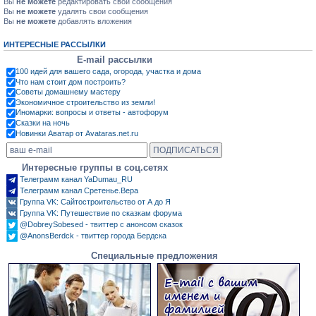
Вы
не можете
редактировать свои сообщения
Вы
не можете
удалять свои сообщения
Вы
не можете
добавлять вложения
ИНТЕРЕСНЫЕ РАССЫЛКИ
E-mail рассылки
100 идей для вашего сада, огорода, участка и дома
Что нам стоит дом построить?
Советы домашнему мастеру
Экономичное строительство из земли!
Иномарки: вопросы и ответы - автофорум
Сказки на ночь
Новинки Аватар от Avataras.net.ru
Интересные группы в соц.сетях
Телеграмм канал YaDumau_RU
Телеграмм канал Сретенье.Вера
Группа VK: Сайтостроительство от А до Я
Группа VK: Путешествие по сказкам форума
@DobreySobesed - твиттер с анонсом сказок
@AnonsBerdck - твиттер города Бердска
Специальные предложения