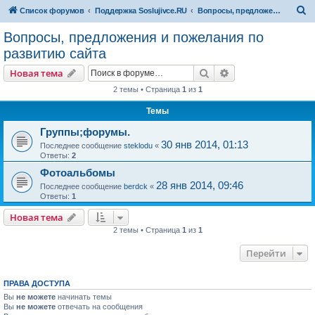
П
Список форумов
Поддержка Soslujivce.RU
Вопросы, предложения и пожелания по развитию сайта
о
Вопросы, предложения и пожелания по
и
развитию сайта
с
Поиск
Расширенный пои
Новая тема
к
2 темы • Страница
1
из
1
Темы
Группы;форумы.
30 янв 2014, 01:13
Последнее сообщение
steklodu
«
Ответы:
2
Фотоальбомы
28 янв 2014, 09:46
Последнее сообщение
berdck
«
Ответы:
1
Новая тема
2 темы • Страница
1
из
1
Перейти
ПРАВА ДОСТУПА
Вы
не можете
начинать темы
Вы
не можете
отвечать на сообщения