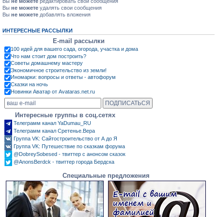
Вы
не можете
редактировать свои сообщения
Вы
не можете
удалять свои сообщения
Вы
не можете
добавлять вложения
ИНТЕРЕСНЫЕ РАССЫЛКИ
E-mail рассылки
100 идей для вашего сада, огорода, участка и дома
Что нам стоит дом построить?
Советы домашнему мастеру
Экономичное строительство из земли!
Иномарки: вопросы и ответы - автофорум
Сказки на ночь
Новинки Аватар от Avataras.net.ru
Интересные группы в соц.сетях
Телеграмм канал YaDumau_RU
Телеграмм канал Сретенье.Вера
Группа VK: Сайтостроительство от А до Я
Группа VK: Путешествие по сказкам форума
@DobreySobesed - твиттер с анонсом сказок
@AnonsBerdck - твиттер города Бердска
Специальные предложения