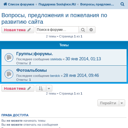
П
Список форумов
Поддержка Soslujivce.RU
Вопросы, предложения и пожелания по развитию сайта
о
Вопросы, предложения и пожелания по
и
развитию сайта
с
Поиск
Расширенный пои
Новая тема
к
2 темы • Страница
1
из
1
Темы
Группы;форумы.
30 янв 2014, 01:13
Последнее сообщение
steklodu
«
Ответы:
2
Фотоальбомы
28 янв 2014, 09:46
Последнее сообщение
berdck
«
Ответы:
1
Новая тема
2 темы • Страница
1
из
1
Перейти
ПРАВА ДОСТУПА
Вы
не можете
начинать темы
Вы
не можете
отвечать на сообщения