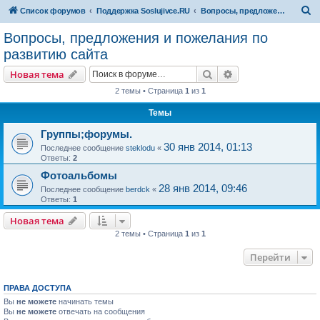
П
Список форумов
Поддержка Soslujivce.RU
Вопросы, предложения и пожелания по развитию сайта
о
Вопросы, предложения и пожелания по
и
развитию сайта
с
Поиск
Расширенный пои
Новая тема
к
2 темы • Страница
1
из
1
Темы
Группы;форумы.
30 янв 2014, 01:13
Последнее сообщение
steklodu
«
Ответы:
2
Фотоальбомы
28 янв 2014, 09:46
Последнее сообщение
berdck
«
Ответы:
1
Новая тема
2 темы • Страница
1
из
1
Перейти
ПРАВА ДОСТУПА
Вы
не можете
начинать темы
Вы
не можете
отвечать на сообщения