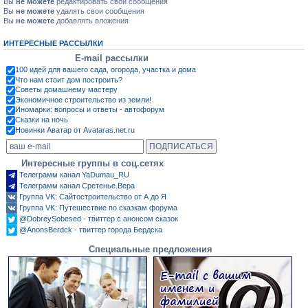
Вы
не можете
редактировать свои сообщения
Вы
не можете
удалять свои сообщения
Вы
не можете
добавлять вложения
ИНТЕРЕСНЫЕ РАССЫЛКИ
E-mail рассылки
100 идей для вашего сада, огорода, участка и дома
Что нам стоит дом построить?
Советы домашнему мастеру
Экономичное строительство из земли!
Иномарки: вопросы и ответы - автофорум
Сказки на ночь
Новинки Аватар от Avataras.net.ru
Интересные группы в соц.сетях
Телеграмм канал YaDumau_RU
Телеграмм канал Сретенье.Вера
Группа VK: Сайтостроительство от А до Я
Группа VK: Путешествие по сказкам форума
@DobreySobesed - твиттер с анонсом сказок
@AnonsBerdck - твиттер города Бердска
Специальные предложения