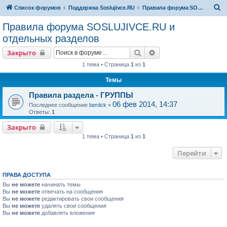
П
Список форумов
Поддержка Soslujivce.RU
Правила форума SOSLUJIVCE.RU и отдельных разделов
о
Правила форума SOSLUJIVCE.RU и
и
отдельных разделов
с
Поиск
Расширенный поиск
Закрыто
к
1 тема • Страница
1
из
1
Темы
Правила раздела - ГРУППЫ
06 фев 2014, 14:37
Последнее сообщение
berdck
«
Ответы:
1
Закрыто
1 тема • Страница
1
из
1
Перейти
ПРАВА ДОСТУПА
Вы
не можете
начинать темы
Вы
не можете
отвечать на сообщения
Вы
не можете
редактировать свои сообщения
Вы
не можете
удалять свои сообщения
Вы
не можете
добавлять вложения