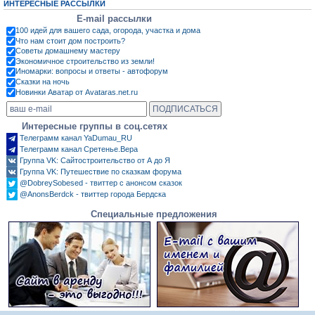
ИНТЕРЕСНЫЕ РАССЫЛКИ
E-mail рассылки
100 идей для вашего сада, огорода, участка и дома
Что нам стоит дом построить?
Советы домашнему мастеру
Экономичное строительство из земли!
Иномарки: вопросы и ответы - автофорум
Сказки на ночь
Новинки Аватар от Avataras.net.ru
Интересные группы в соц.сетях
Телеграмм канал YaDumau_RU
Телеграмм канал Сретенье.Вера
Группа VK: Сайтостроительство от А до Я
Группа VK: Путешествие по сказкам форума
@DobreySobesed - твиттер с анонсом сказок
@AnonsBerdck - твиттер города Бердска
Специальные предложения