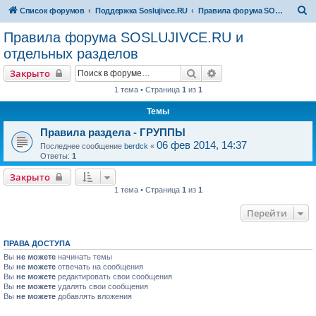
П
Список форумов
Поддержка Soslujivce.RU
Правила форума SOSLUJIVCE.RU и отдельных разделов
о
Правила форума SOSLUJIVCE.RU и
и
отдельных разделов
с
Поиск
Расширенный поиск
Закрыто
к
1 тема • Страница
1
из
1
Темы
Правила раздела - ГРУППЫ
06 фев 2014, 14:37
Последнее сообщение
berdck
«
Ответы:
1
Закрыто
1 тема • Страница
1
из
1
Перейти
ПРАВА ДОСТУПА
Вы
не можете
начинать темы
Вы
не можете
отвечать на сообщения
Вы
не можете
редактировать свои сообщения
Вы
не можете
удалять свои сообщения
Вы
не можете
добавлять вложения