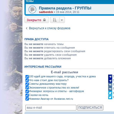
ТЕМЫ
Правила раздела - ГРУППЫ
sadberdck
»
19 янв 2014, 20:11
Закрыто
Вернуться к списку форумов
ПРАВА ДОСТУПА
Вы
не можете
начинать темы
Вы
не можете
отвечать на сообщения
Вы
не можете
редактировать свои сообщения
Вы
не можете
удалять свои сообщения
Вы
не можете
добавлять вложения
ИНТЕРЕСНЫЕ РАССЫЛКИ
E-mail рассылки
100 идей для вашего сада, огорода, участка и дома
Что нам стоит дом построить?
Советы домашнему мастеру
Экономичное строительство из земли!
Иномарки: вопросы и ответы - автофорум
Сказки на ночь
Новинки Аватар от Avataras.net.ru