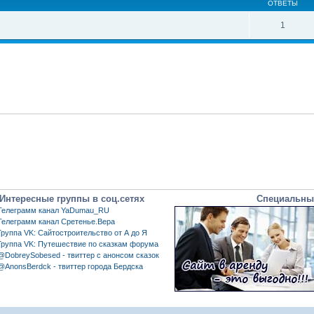
ОТВЕТЫ
1
Интересные группы в соц.сетях
Специальны
Телеграмм канал YaDumau_RU
Телеграмм канал Сретенье.Вера
Группа VK: Сайтостроительство от А до Я
Группа VK: Путешествие по сказкам форума
@DobreySobesed - твиттер с анонсом сказок
@AnonsBerdck - твиттер города Бердска