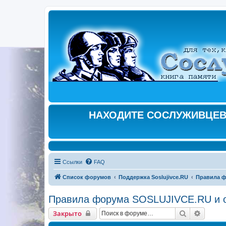
НАХОДИТЕ СОСЛУЖИВЦЕВ,
Ссылки
FAQ
Список форумов
Поддержка Soslujivce.RU
Правила ф
Правила форума SOSLUJIVCE.RU и о
Поиск
Расшир
Закрыто