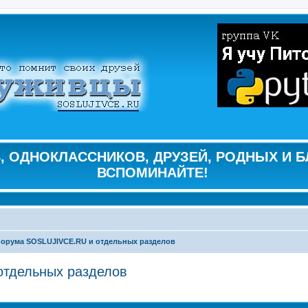
 ОДНОКЛАССНИКОВ, ДРУЗЕЙ, РОДНЫХ И Б
ВСПОМИНАЙТЕ!
орума SOSLUJIVCE.RU и отдельных разделов
тдельных разделов
енный поиск