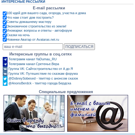
ИНТЕРЕСНЫЕ РАССЫЛКИ
E-mail рассылки
100 идей для вашего сада, огорода, участка и дома
Что нам стоит дом построить?
Советы домашнему мастеру
Экономичное строительство из земли!
Иномарки: вопросы и ответы - автофорум
Сказки на ночь
Новинки Аватар от Avataras.net.ru
Интересные группы в соц.сетях
Телеграмм канал YaDumau_RU
Телеграмм канал Сретенье.Вера
Группа VK: Сайтостроительство от А до Я
Группа VK: Путешествие по сказкам форума
@DobreySobesed - твиттер с анонсом сказок
@AnonsBerdck - твиттер города Бердска
Специальные предложения