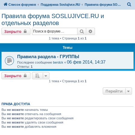
П
Список форумов
Поддержка Soslujivce.RU
Правила форума SOSLUJIVCE.RU и отдельных разделов
о
Правила форума SOSLUJIVCE.RU и
и
отдельных разделов
с
Поиск
Расширенный поиск
Закрыто
к
1 тема • Страница
1
из
1
Темы
Правила раздела - ГРУППЫ
06 фев 2014, 14:37
Последнее сообщение
berdck
«
Ответы:
1
Закрыто
1 тема • Страница
1
из
1
Перейти
ПРАВА ДОСТУПА
Вы
не можете
начинать темы
Вы
не можете
отвечать на сообщения
Вы
не можете
редактировать свои сообщения
Вы
не можете
удалять свои сообщения
Вы
не можете
добавлять вложения