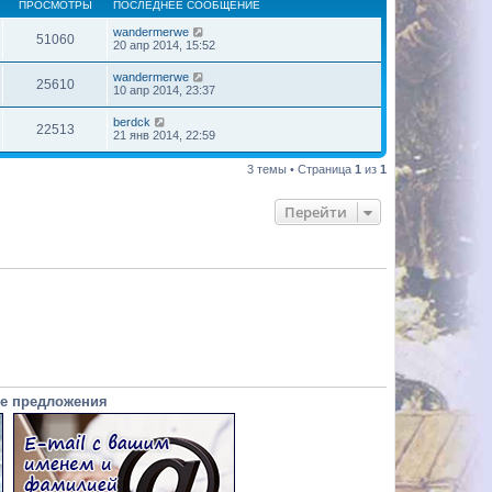
ПРОСМОТРЫ
ПОСЛЕДНЕЕ СООБЩЕНИЕ
wandermerwe
51060
20 апр 2014, 15:52
wandermerwe
25610
10 апр 2014, 23:37
berdck
22513
21 янв 2014, 22:59
3 темы • Страница
1
из
1
Перейти
е предложения