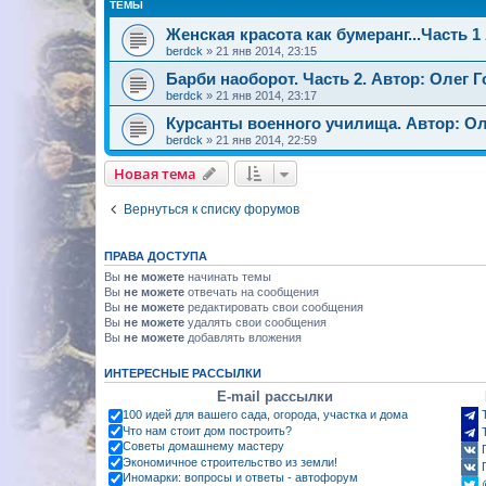
ТЕМЫ
Женская красота как бумеранг...Часть 1
berdck
»
21 янв 2014, 23:15
Барби наоборот. Часть 2. Автор: Олег 
berdck
»
21 янв 2014, 23:17
Курсанты военного училища. Автор: Ол
berdck
»
21 янв 2014, 22:59
Новая тема
Вернуться к списку форумов
ПРАВА ДОСТУПА
Вы
не можете
начинать темы
Вы
не можете
отвечать на сообщения
Вы
не можете
редактировать свои сообщения
Вы
не можете
удалять свои сообщения
Вы
не можете
добавлять вложения
ИНТЕРЕСНЫЕ РАССЫЛКИ
E-mail рассылки
100 идей для вашего сада, огорода, участка и дома
Что нам стоит дом построить?
Советы домашнему мастеру
Экономичное строительство из земли!
Иномарки: вопросы и ответы - автофорум