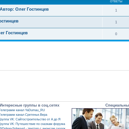
ОТВЕТЫ
 Автор: Олег Гостинцев
1
Гостинцев
1
ег Гостинцев
0
Интересные группы в соц.сетях
Специальны
Телеграмм канал YaDumau_RU
Телеграмм канал Сретенье.Вера
Группа VK: Сайтостроительство от А до Я
Группа VK: Путешествие по сказкам форума
@DobreySobesed - твиттер с анонсом сказок