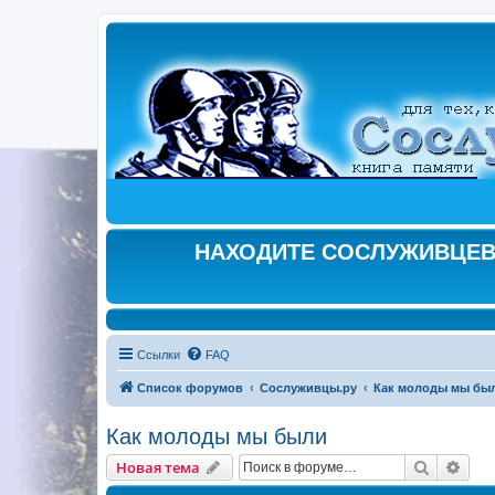
НАХОДИТЕ СОСЛУЖИВЦЕВ,
Ссылки
FAQ
Список форумов
Сослуживцы.ру
Как молоды мы бы
Как молоды мы были
Поиск
Рас
Новая тема