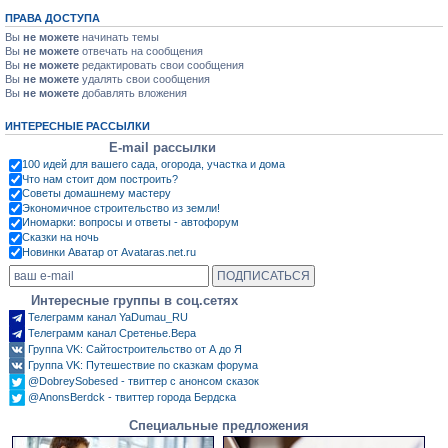
ПРАВА ДОСТУПА
Вы
не можете
начинать темы
Вы
не можете
отвечать на сообщения
Вы
не можете
редактировать свои сообщения
Вы
не можете
удалять свои сообщения
Вы
не можете
добавлять вложения
ИНТЕРЕСНЫЕ РАССЫЛКИ
E-mail рассылки
100 идей для вашего сада, огорода, участка и дома
Что нам стоит дом построить?
Советы домашнему мастеру
Экономичное строительство из земли!
Иномарки: вопросы и ответы - автофорум
Сказки на ночь
Новинки Аватар от Avataras.net.ru
Интересные группы в соц.сетях
Телеграмм канал YaDumau_RU
Телеграмм канал Сретенье.Вера
Группа VK: Сайтостроительство от А до Я
Группа VK: Путешествие по сказкам форума
@DobreySobesed - твиттер с анонсом сказок
@AnonsBerdck - твиттер города Бердска
Специальные предложения