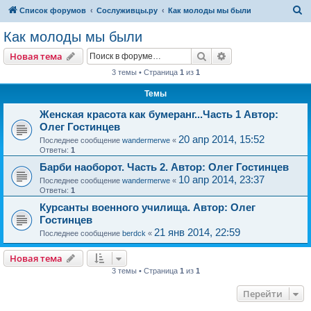
П
Список форумов
Сослуживцы.ру
Как молоды мы были
о
Как молоды мы были
и
Поиск
Расширенный пои
Новая тема
с
3 темы • Страница
1
из
1
к
Темы
Женская красота как бумеранг...Часть 1 Автор:
Олег Гостинцев
20 апр 2014, 15:52
Последнее сообщение
wandermerwe
«
Ответы:
1
Барби наоборот. Часть 2. Автор: Олег Гостинцев
10 апр 2014, 23:37
Последнее сообщение
wandermerwe
«
Ответы:
1
Курсанты военного училища. Автор: Олег
Гостинцев
21 янв 2014, 22:59
Последнее сообщение
berdck
«
Новая тема
3 темы • Страница
1
из
1
Перейти