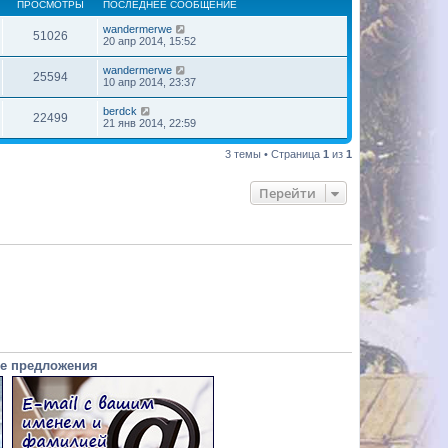
ПРОСМОТРЫ
ПОСЛЕДНЕЕ СООБЩЕНИЕ
wandermerwe
51026
20 апр 2014, 15:52
wandermerwe
25594
10 апр 2014, 23:37
berdck
22499
21 янв 2014, 22:59
3 темы • Страница
1
из
1
Перейти
е предложения