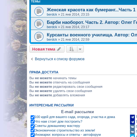
ТЕМЫ
Женская красота как бумеранг...Часть 1
berdck
»
21 янв 2014, 23:15
Барби наоборот. Часть 2. Автор: Олег 
berdck
»
21 янв 2014, 23:17
Курсанты военного училища. Автор: Ол
berdck
»
21 янв 2014, 22:59
Новая тема
Вернуться к списку форумов
ПРАВА ДОСТУПА
Вы
не можете
начинать темы
Вы
не можете
отвечать на сообщения
Вы
не можете
редактировать свои сообщения
Вы
не можете
удалять свои сообщения
Вы
не можете
добавлять вложения
ИНТЕРЕСНЫЕ РАССЫЛКИ
E-mail рассылки
100 идей для вашего сада, огорода, участка и дома
Что нам стоит дом построить?
Советы домашнему мастеру
Экономичное строительство из земли!
Иномарки: вопросы и ответы - автофорум