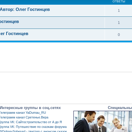
ОТВЕТЫ
 Автор: Олег Гостинцев
1
Гостинцев
1
ег Гостинцев
0
Интересные группы в соц.сетях
Специальны
Телеграмм канал YaDumau_RU
Телеграмм канал Сретенье.Вера
Группа VK: Сайтостроительство от А до Я
Группа VK: Путешествие по сказкам форума
@DobreySobesed - твиттер с анонсом сказок