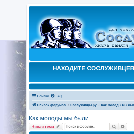
НАХОДИТЕ СОСЛУЖИВЦЕВ,
Ссылки
FAQ
Список форумов
Сослуживцы.ру
Как молоды мы бы
Как молоды мы были
Поиск
Рас
Новая тема