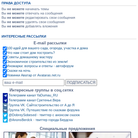
ПРАВА ДОСТУПА
Вы
не можете
начинать темы
Вы
не можете
отвечать на сообщения
Вы
не можете
редактировать свои сообщения
Вы
не можете
удалять свои сообщения
Вы
не можете
добавлять вложения
ИНТЕРЕСНЫЕ РАССЫЛКИ
E-mail рассылки
100 идей для вашего сада, огорода, участка и дома
Что нам стоит дом построить?
Советы домашнему мастеру
Экономичное строительство из земли!
Иномарки: вопросы и ответы - автофорум
Сказки на ночь
Новинки Аватар от Avataras.net.ru
Интересные группы в соц.сетях
Телеграмм канал YaDumau_RU
Телеграмм канал Сретенье.Вера
Группа VK: Сайтостроительство от А до Я
Группа VK: Путешествие по сказкам форума
@DobreySobesed - твиттер с анонсом сказок
@AnonsBerdck - твиттер города Бердска
Специальные предложения