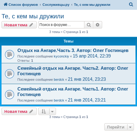
П
Список форумов
Сослуживцы.ру
Те, с кем мы дружили
о
Те, с кем мы дружили
и
Поиск
Расширенный пои
Новая тема
с
3 темы • Страница
1
из
1
к
Темы
Отдых на Ангаре.Часть 3. Автор: Олег Гостинцев
15 апр 2014, 22:39
Последнее сообщение
kyconckiy
«
Ответы:
1
Семейный отдых на Ангаре. Часть2. Автор: Олег
Гостинцев
21 янв 2014, 23:23
Последнее сообщение
berdck
«
Семейный отдых на Ангаре. Часть1. Автор: Олег
Гостинцев
21 янв 2014, 23:21
Последнее сообщение
berdck
«
Новая тема
3 темы • Страница
1
из
1
Перейти