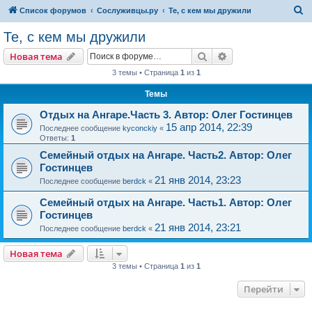
П
Список форумов
Сослуживцы.ру
Те, с кем мы дружили
о
Те, с кем мы дружили
и
Поиск
Расширенный пои
Новая тема
с
3 темы • Страница
1
из
1
к
Темы
Отдых на Ангаре.Часть 3. Автор: Олег Гостинцев
15 апр 2014, 22:39
Последнее сообщение
kyconckiy
«
Ответы:
1
Семейный отдых на Ангаре. Часть2. Автор: Олег
Гостинцев
21 янв 2014, 23:23
Последнее сообщение
berdck
«
Семейный отдых на Ангаре. Часть1. Автор: Олег
Гостинцев
21 янв 2014, 23:21
Последнее сообщение
berdck
«
Новая тема
3 темы • Страница
1
из
1
Перейти