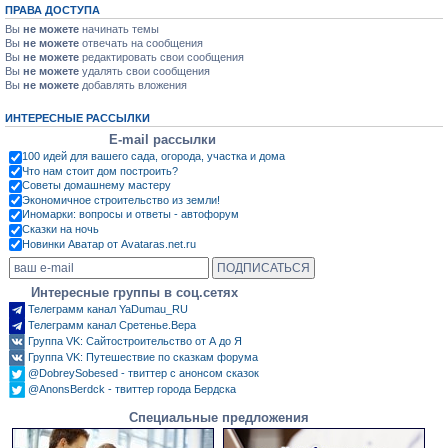
ПРАВА ДОСТУПА
Вы
не можете
начинать темы
Вы
не можете
отвечать на сообщения
Вы
не можете
редактировать свои сообщения
Вы
не можете
удалять свои сообщения
Вы
не можете
добавлять вложения
ИНТЕРЕСНЫЕ РАССЫЛКИ
E-mail рассылки
100 идей для вашего сада, огорода, участка и дома
Что нам стоит дом построить?
Советы домашнему мастеру
Экономичное строительство из земли!
Иномарки: вопросы и ответы - автофорум
Сказки на ночь
Новинки Аватар от Avataras.net.ru
Интересные группы в соц.сетях
Телеграмм канал YaDumau_RU
Телеграмм канал Сретенье.Вера
Группа VK: Сайтостроительство от А до Я
Группа VK: Путешествие по сказкам форума
@DobreySobesed - твиттер с анонсом сказок
@AnonsBerdck - твиттер города Бердска
Специальные предложения