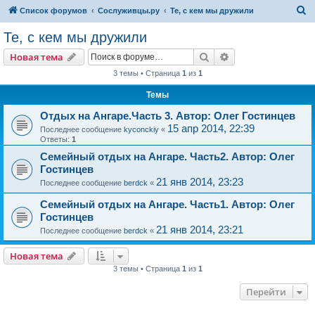
П
Список форумов
Сослуживцы.ру
Те, с кем мы дружили
о
Те, с кем мы дружили
и
Поиск
Расширенный пои
Новая тема
с
3 темы • Страница
1
из
1
к
Темы
Отдых на Ангаре.Часть 3. Автор: Олег Гостинцев
15 апр 2014, 22:39
Последнее сообщение
kyconckiy
«
Ответы:
1
Семейный отдых на Ангаре. Часть2. Автор: Олег
Гостинцев
21 янв 2014, 23:23
Последнее сообщение
berdck
«
Семейный отдых на Ангаре. Часть1. Автор: Олег
Гостинцев
21 янв 2014, 23:21
Последнее сообщение
berdck
«
Новая тема
3 темы • Страница
1
из
1
Перейти