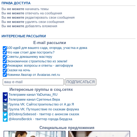
ПРАВА ДОСТУПА
Вы
не можете
начинать темы
Вы
не можете
отвечать на сообщения
Вы
не можете
редактировать свои сообщения
Вы
не можете
удалять свои сообщения
Вы
не можете
добавлять вложения
ИНТЕРЕСНЫЕ РАССЫЛКИ
E-mail рассылки
100 идей для вашего сада, огорода, участка и дома
Что нам стоит дом построить?
Советы домашнему мастеру
Экономичное строительство из земли!
Иномарки: вопросы и ответы - автофорум
Сказки на ночь
Новинки Аватар от Avataras.net.ru
Интересные группы в соц.сетях
Телеграмм канал YaDumau_RU
Телеграмм канал Сретенье.Вера
Группа VK: Сайтостроительство от А до Я
Группа VK: Путешествие по сказкам форума
@DobreySobesed - твиттер с анонсом сказок
@AnonsBerdck - твиттер города Бердска
Специальные предложения