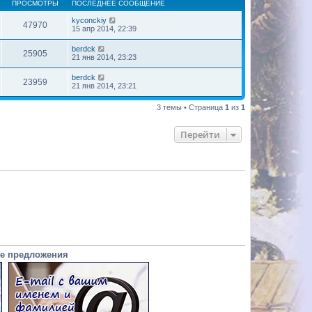
ПРОСМОТРЫ
ПОСЛЕДНЕЕ СООБЩЕНИЕ
kyconckiy
47970
15 апр 2014, 22:39
berdck
25905
21 янв 2014, 23:23
berdck
23959
21 янв 2014, 23:21
3 темы • Страница
1
из
1
Перейти
е предложения