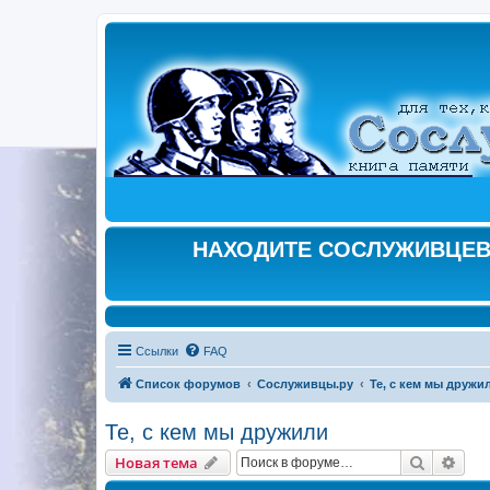
НАХОДИТЕ СОСЛУЖИВЦЕВ,
Ссылки
FAQ
Список форумов
Сослуживцы.ру
Те, с кем мы дружи
Те, с кем мы дружили
Поиск
Рас
Новая тема