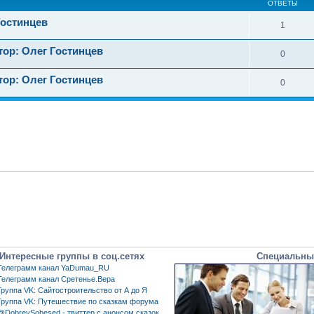
ОТВЕТЫ
Гостинцев
1
тор: Олег Гостинцев
0
тор: Олег Гостинцев
0
Интересные группы в соц.сетях
Специальны
Телеграмм канал YaDumau_RU
Телеграмм канал Сретенье.Вера
Группа VK: Сайтостроительство от А до Я
Группа VK: Путешествие по сказкам форума
@DobreySobesed - твиттер с анонсом сказок