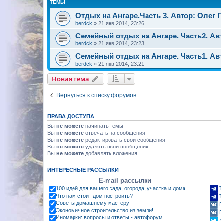
ТЕМЫ
Отдых на Ангаре.Часть 3. Автор: Олег 
berdck
»
21 янв 2014, 23:26
Семейный отдых на Ангаре. Часть2. Ав
berdck
»
21 янв 2014, 23:23
Семейный отдых на Ангаре. Часть1. Ав
berdck
»
21 янв 2014, 23:21
Новая тема
Вернуться к списку форумов
ПРАВА ДОСТУПА
Вы
не можете
начинать темы
Вы
не можете
отвечать на сообщения
Вы
не можете
редактировать свои сообщения
Вы
не можете
удалять свои сообщения
Вы
не можете
добавлять вложения
ИНТЕРЕСНЫЕ РАССЫЛКИ
E-mail рассылки
100 идей для вашего сада, огорода, участка и дома
Что нам стоит дом построить?
Советы домашнему мастеру
Экономичное строительство из земли!
Иномарки: вопросы и ответы - автофорум