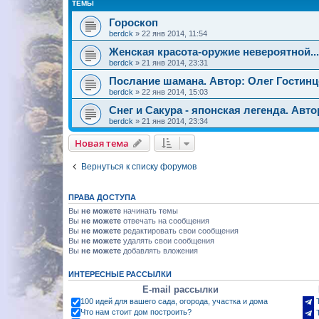
ТЕМЫ
Гороскоп
berdck
»
22 янв 2014, 11:54
Женская красота-оружие невероятной...
berdck
»
21 янв 2014, 23:31
Послание шамана. Автор: Олег Гостинц
berdck
»
22 янв 2014, 15:03
Снег и Сакyра - японская легенда. Автор:
berdck
»
21 янв 2014, 23:34
Новая тема
Вернуться к списку форумов
ПРАВА ДОСТУПА
Вы
не можете
начинать темы
Вы
не можете
отвечать на сообщения
Вы
не можете
редактировать свои сообщения
Вы
не можете
удалять свои сообщения
Вы
не можете
добавлять вложения
ИНТЕРЕСНЫЕ РАССЫЛКИ
E-mail рассылки
100 идей для вашего сада, огорода, участка и дома
Что нам стоит дом построить?