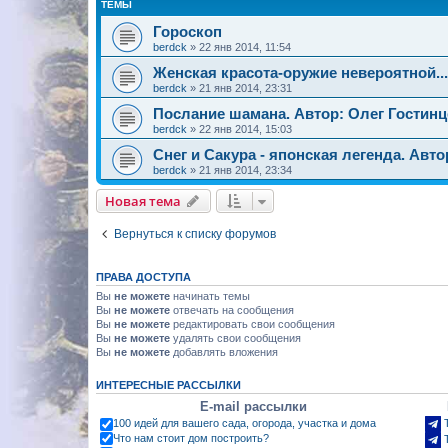
ТЕМЫ
Гороскоп
berdck
»
22 янв 2014, 11:54
Женская красота-оружие невероятной...
berdck
»
21 янв 2014, 23:31
Послание шамана. Автор: Олег Гостинц
berdck
»
22 янв 2014, 15:03
Снег и Сакyра - японская легенда. Автор:
berdck
»
21 янв 2014, 23:34
Новая тема
Вернуться к списку форумов
ПРАВА ДОСТУПА
Вы
не можете
начинать темы
Вы
не можете
отвечать на сообщения
Вы
не можете
редактировать свои сообщения
Вы
не можете
удалять свои сообщения
Вы
не можете
добавлять вложения
ИНТЕРЕСНЫЕ РАССЫЛКИ
E-mail рассылки
100 идей для вашего сада, огорода, участка и дома
Что нам стоит дом построить?