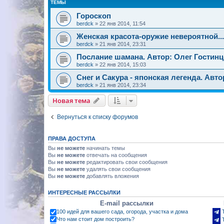
ТЕМЫ
Гороскоп
berdck
»
22 янв 2014, 11:54
Женская красота-оружие невероятной...
berdck
»
21 янв 2014, 23:31
Послание шамана. Автор: Олег Гостинц
berdck
»
22 янв 2014, 15:03
Снег и Сакyра - японская легенда. Автор:
berdck
»
21 янв 2014, 23:34
Новая тема
Вернуться к списку форумов
ПРАВА ДОСТУПА
Вы
не можете
начинать темы
Вы
не можете
отвечать на сообщения
Вы
не можете
редактировать свои сообщения
Вы
не можете
удалять свои сообщения
Вы
не можете
добавлять вложения
ИНТЕРЕСНЫЕ РАССЫЛКИ
E-mail рассылки
100 идей для вашего сада, огорода, участка и дома
Что нам стоит дом построить?