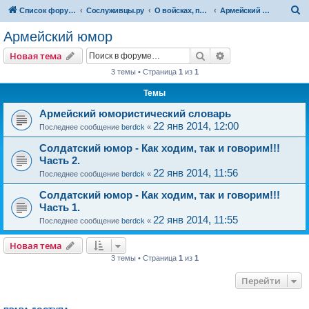
П
Список форумов
Сослуживцы.ру
О войсках, полках, частях...
Армейский юмор
о
Армейский юмор
и
Поиск
Расширенный пои
Новая тема
с
3 темы • Страница
1
из
1
к
Темы
Армейский юмористический словарь
22 янв 2014, 12:00
Последнее сообщение
berdck
«
Солдатский юмор - Как ходим, так и говорим!!!
Часть 2.
22 янв 2014, 11:56
Последнее сообщение
berdck
«
Солдатский юмор - Как ходим, так и говорим!!!
Часть 1.
22 янв 2014, 11:55
Последнее сообщение
berdck
«
Новая тема
3 темы • Страница
1
из
1
Перейти