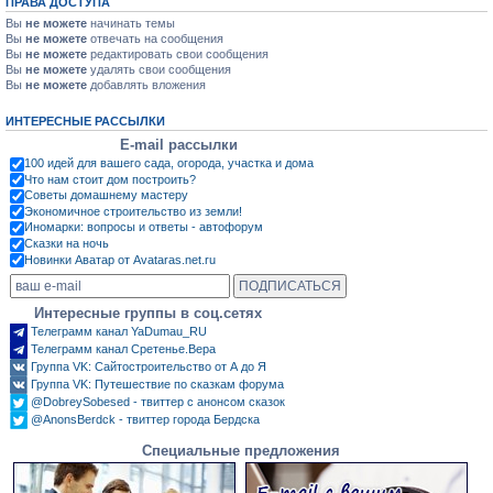
ПРАВА ДОСТУПА
Вы
не можете
начинать темы
Вы
не можете
отвечать на сообщения
Вы
не можете
редактировать свои сообщения
Вы
не можете
удалять свои сообщения
Вы
не можете
добавлять вложения
ИНТЕРЕСНЫЕ РАССЫЛКИ
E-mail рассылки
100 идей для вашего сада, огорода, участка и дома
Что нам стоит дом построить?
Советы домашнему мастеру
Экономичное строительство из земли!
Иномарки: вопросы и ответы - автофорум
Сказки на ночь
Новинки Аватар от Avataras.net.ru
Интересные группы в соц.сетях
Телеграмм канал YaDumau_RU
Телеграмм канал Сретенье.Вера
Группа VK: Сайтостроительство от А до Я
Группа VK: Путешествие по сказкам форума
@DobreySobesed - твиттер с анонсом сказок
@AnonsBerdck - твиттер города Бердска
Специальные предложения