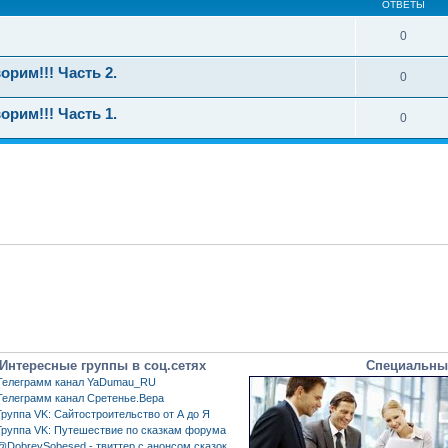
ОТВЕТЫ
0
орим!!! Часть 2.
0
орим!!! Часть 1.
0
Интересные группы в соц.сетях
Специальны
Телеграмм канал YaDumau_RU
Телеграмм канал Сретенье.Вера
Группа VK: Сайтостроительство от А до Я
Группа VK: Путешествие по сказкам форума
@DobreySobesed - твиттер с анонсом сказок