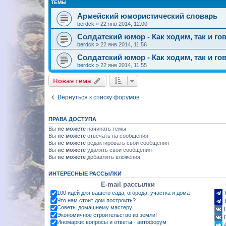
ТЕМЫ
Армейский юмористический словарь
berdck
»
22 янв 2014, 12:00
Солдатский юмор - Как ходим, так и гов
berdck
»
22 янв 2014, 11:56
Солдатский юмор - Как ходим, так и гов
berdck
»
22 янв 2014, 11:55
Новая тема
Вернуться к списку форумов
ПРАВА ДОСТУПА
Вы
не можете
начинать темы
Вы
не можете
отвечать на сообщения
Вы
не можете
редактировать свои сообщения
Вы
не можете
удалять свои сообщения
Вы
не можете
добавлять вложения
ИНТЕРЕСНЫЕ РАССЫЛКИ
E-mail рассылки
100 идей для вашего сада, огорода, участка и дома
Что нам стоит дом построить?
Советы домашнему мастеру
Экономичное строительство из земли!
Иномарки: вопросы и ответы - автофорум