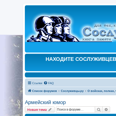
НАХОДИТЕ СОСЛУЖИВЦЕВ,
Ссылки
FAQ
Список форумов
Сослуживцы.ру
О войсках, полках, ч
Армейский юмор
Поиск
Рас
Новая тема