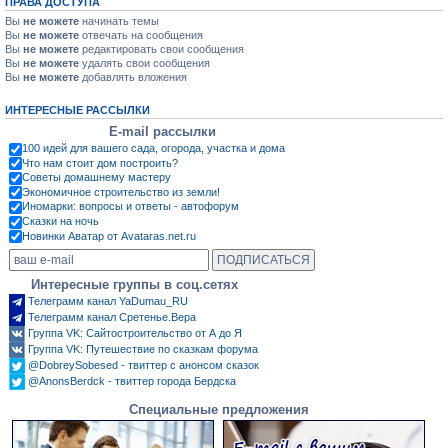
ПРАВА ДОСТУПА
Вы
не можете
начинать темы
Вы
не можете
отвечать на сообщения
Вы
не можете
редактировать свои сообщения
Вы
не можете
удалять свои сообщения
Вы
не можете
добавлять вложения
ИНТЕРЕСНЫЕ РАССЫЛКИ
E-mail рассылки
100 идей для вашего сада, огорода, участка и дома
Что нам стоит дом построить?
Советы домашнему мастеру
Экономичное строительство из земли!
Иномарки: вопросы и ответы - автофорум
Сказки на ночь
Новинки Аватар от Avataras.net.ru
Интересные группы в соц.сетях
Телеграмм канал YaDumau_RU
Телеграмм канал Сретенье.Вера
Группа VK: Сайтостроительство от А до Я
Группа VK: Путешествие по сказкам форума
@DobreySobesed - твиттер с анонсом сказок
@AnonsBerdck - твиттер города Бердска
Специальные предложения