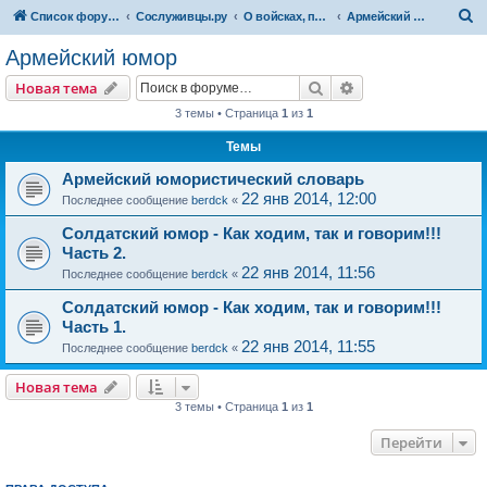
П
Список форумов
Сослуживцы.ру
О войсках, полках, частях...
Армейский юмор
о
Армейский юмор
и
Поиск
Расширенный пои
Новая тема
с
3 темы • Страница
1
из
1
к
Темы
Армейский юмористический словарь
22 янв 2014, 12:00
Последнее сообщение
berdck
«
Солдатский юмор - Как ходим, так и говорим!!!
Часть 2.
22 янв 2014, 11:56
Последнее сообщение
berdck
«
Солдатский юмор - Как ходим, так и говорим!!!
Часть 1.
22 янв 2014, 11:55
Последнее сообщение
berdck
«
Новая тема
3 темы • Страница
1
из
1
Перейти