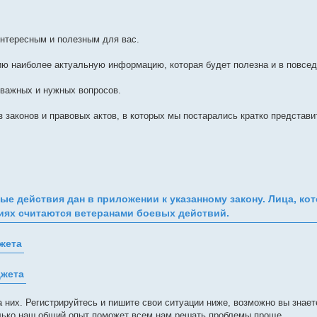
интересным и полезным для вас.
ю наиболее актуальную информацию, которая будет полезна и в повсед
 важных и нужных вопросов.
 законов и правовых актов, в которых мы постарались кратко представи
ые действия дан в приложении к указанному закону. Лица, к
риях считаются ветеранами боевых действий.
жета
джета
а них. Регистрируйтесь и пишите свои ситуации ниже, возможно вы знает
олько наш общий опыт поможет всем нам решать проблемы проще.