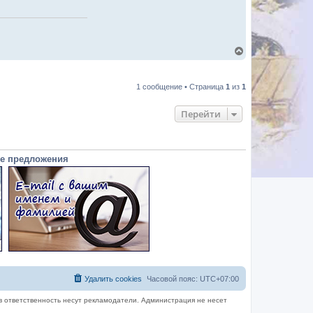
В
е
р
н
1 сообщение • Страница
1
из
1
у
т
ь
Перейти
с
я
к
н
а
е предложения
ч
а
л
у
Удалить cookies
Часовой пояс:
UTC+07:00
в ответственность несут рекламодатели. Администрация не несет