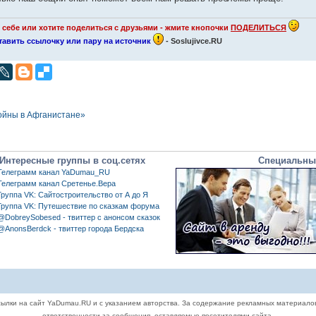
себе или хотите поделиться с друзьями - жмите кнопочки
ПОДЕЛИТЬСЯ
оставить ссылочку или пару на источник
- Soslujivce.RU
войны в Афганистане»
Интересные группы в соц.сетях
Специальны
Телеграмм канал YaDumau_RU
Телеграмм канал Сретенье.Вера
Группа VK: Сайтостроительство от А до Я
Группа VK: Путешествие по сказкам форума
@DobreySobesed - твиттер с анонсом сказок
@AnonsBerdck - твиттер города Бердска
ылки на сайт YaDumau.RU и с указанием авторства. За содержание рекламных материало
ответственности за сообщения, оставляемые посетителями сайта.