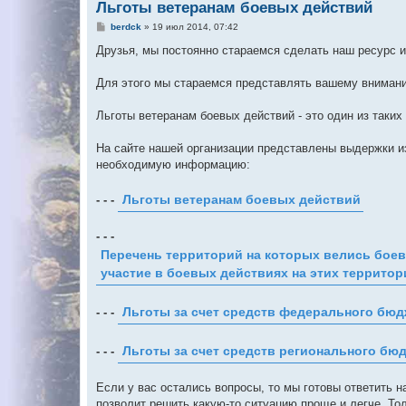
Льготы ветеранам боевых действий
С
berdck
»
19 июл 2014, 07:42
о
о
Друзья, мы постоянно стараемся сделать наш ресурс 
б
щ
е
Для этого мы стараемся представлять вашему внимани
н
и
е
Льготы ветеранам боевых действий - это один из таких
На сайте нашей организации представлены выдержки из
необходимую информацию:
- - -
Льготы ветеранам боевых действий
- - -
Перечень территорий на которых велись боев
участие в боевых действиях на этих террито
- - -
Льготы за счет средств федерального бюд
- - -
Льготы за счет средств регионального бю
Если у вас остались вопросы, то мы готовы ответить н
позволит решить какую-то ситуацию проще и легче. Т