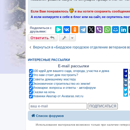
Если Вам понравилось
и вы хотите сохранить сообщение 
А если копируете к себе в блог или на сайт, не скупитесь п
Поделиться с
друзьями:
Ответить
Вернуться в «Бердское городское отделение ветеранов 
ИНТЕРЕСНЫЕ РАССЫЛКИ
E-mail рассылки
100 идей для вашего сада, огорода, участка и дома
Что нам стоит дом построить?
Советы домашнему мастеру
Экономичное строительство из земли!
Иномарки: вопросы и ответы - автофорум
Сказки на ночь
Новинки Аватар от Avataras.net.ru
Список форумов
Использование материалов возможно только при наличии гиперсс