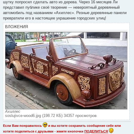
шутку попросил сделать авто из дерева. Через 16 месяцев Ли
и
е
представил публике своё творение — невероятный деревянный
автомобиль под названием «Ахиллес». Резные деревянные панели
превратили его в настоящее украшение городских улиц!
ВЛОЖЕНИЯ
Ахиллес
soslujivce-wood6.jpg (198.72 КБ) 34357 просмотров
Если Вам понравилось
и вы хотите сохранить сообщение себе или
хотите поделиться с друзьями - жмите кнопочки
ПОДЕЛИТЬСЯ