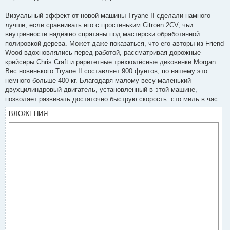
н
и
е
Визуальный эффект от новой машины Tryane II сделали намного
лучше, если сравнивать его с простеньким Citroen 2CV, чьи
внутренности надёжно спрятаны под мастерски обработанной
полировкой дерева. Может даже показаться, что его авторы из Friend
Wood вдохновлялись перед работой, рассматривая дорожные
крейсеры Chris Craft и раритетные трёхколёсные диковинки Morgan.
Вес новенького Tryane II составляет 900 фунтов, по нашему это
немного больше 400 кг. Благодаря малому весу маленький
двухцилиндровый двигатель, установленный в этой машине,
позволяет развивать достаточно быструю скорость: сто миль в час.
ВЛОЖЕНИЯ