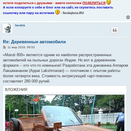
хотите поделиться с друзьями - жмите кнопочки
ПОДЕЛИТЬСЯ
А если копируете к себе в блог или на сайт, не скупитесь поставить
ссылочку или пару на источник
- Soslujivce.RU
berdck
Re: Деревянные автомобили
С
11 мар 2018, 09:53
о
о
«Maruti 800» является одним из наиболее распространенных
б
автомобилей на пыльных дорогах Индии. Но вот в деревянном
щ
е
формате – это что-то новенькое! Разработана эта диковинка Аппаром
н
Лакшмананом (Appar Lakshmanan) — плотником с опытом работы
и
е
более четверти века. Стоимость интригующей «арт-повозки»
составляет 280 000 рупий.
ВЛОЖЕНИЯ