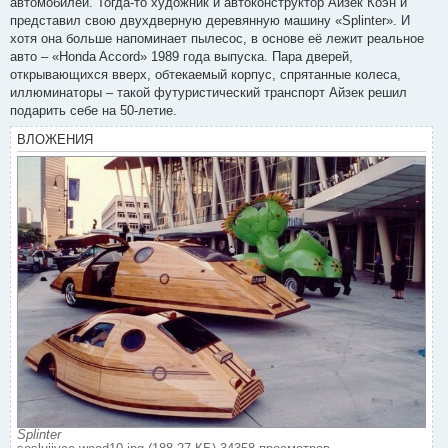
автомобилей. Тогда-то художник и автоконструктор Айзек Коэн и
щ
е
представил свою двухдверную деревянную машину «Splinter». И
н
хотя она больше напоминает пылесос, в основе её лежит реальное
и
е
авто – «Honda Accord» 1989 года выпуска. Пара дверей,
открывающихся вверх, обтекаемый корпус, спрятанные колеса,
иллюминаторы – такой футуристический транспорт Айзек решил
подарить себе на 50-летие.
ВЛОЖЕНИЯ
Splinter