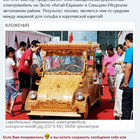
б
электромобиль на Экспо «Китай-Евразия» в Синьцзян-Уйгурском
щ
е
автономном районе. Результат, похоже, является чем-то средним
н
между машиной для гольфа и королевской каретой!
и
е
ВЛОЖЕНИЯ
самодельный деревянный электромобиль
soslujivce-wood8.jpg (237.6 КБ) 34356 просмотров
Если Вам понравилось
и вы хотите сохранить сообщение себе или