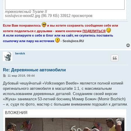
трехколесный Tryane II
soslujivce-wood2.jpg (86.79 КБ) 33912 просмотров
Если Вам понравилось
и вы хотите сохранить сообщение себе или
хотите поделиться с друзьями - жмите кнопочки
ПОДЕЛИТЬСЯ
А если копируете к себе в блог или на сайт, не скупитесь поставить
ссылочку или пару на источник
- Soslujivce.RU
berdck
Re: Деревянные автомобили
С
11 мар 2018, 09:44
о
о
Дубовый чешуйчатый «Volkswagen Beetle» является полной копией
б
оригинального автомобиля в масштабе 1:1, с максимальным
щ
е
использованием деревянных деталей. Созданием своей версии
н
«Жука» занимался 53-летний босниец Момир Божич (Momir Bozhich)
и
е
– и, судя по фото, мастер с большим вниманием подошёл к деталям.
ВЛОЖЕНИЯ