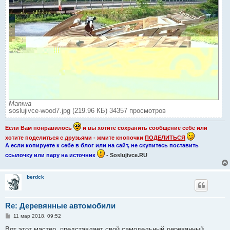
Maniwa
soslujivce-wood7.jpg (219.96 КБ) 34357 просмотров
Если Вам понравилось
и вы хотите сохранить сообщение себе или
хотите поделиться с друзьями - жмите кнопочки
ПОДЕЛИТЬСЯ
А если копируете к себе в блог или на сайт, не скупитесь поставить
ссылочку или пару на источник
- Soslujivce.RU
berdck
Re: Деревянные автомобили
С
11 мар 2018, 09:52
о
о
Вот этот мастер, представляет свой самодельный деревянный