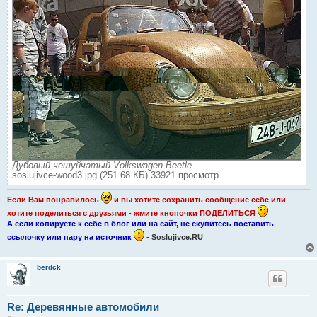
Дубовый чешуйчатый Volkswagen Beetle
soslujivce-wood3.jpg (251.68 КБ) 33921 просмотр
Если Вам понравилось
и вы хотите сохранить сообщение себе или
хотите поделиться с друзьями - жмите кнопочки
ПОДЕЛИТЬСЯ
А если копируете к себе в блог или на сайт, не скупитесь поставить
ссылочку или пару на источник
- Soslujivce.RU
berdck
Re: Деревянные автомобили