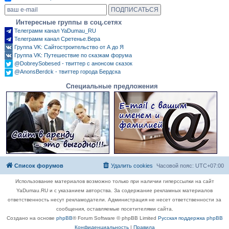
Интересные группы в соц.сетях
Телеграмм канал YaDumau_RU
Телеграмм канал Сретенье.Вера
Группа VK: Сайтостроительство от А до Я
Группа VK: Путешествие по сказкам форума
@DobreySobesed - твиттер с анонсом сказок
@AnonsBerdck - твиттер города Бердска
Специальные предложения
Список форумов
Удалить cookies
Часовой пояс:
UTC+07:00
Использование материалов возможно только при наличии гиперссылки на сайт
YaDumau.RU и с указанием авторства. За содержание рекламных материалов
ответственность несут рекламодатели. Администрация не несет ответственности за
сообщения, оставляемые посетителями сайта.
Создано на основе
phpBB
® Forum Software © phpBB Limited
Русская поддержка phpBB
Конфиденциальность
|
Правила