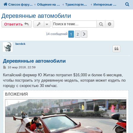
П
Список форумов
Общение на свободные темы
Транспортный вопрос. АвтоФорум
Интересные и необычные авто
о
Деревянные автомобили
и
Поиск
Расширен
Ответить
с
к
1
2
След.
14 сообщений
berdck
Деревянные автомобили
С
10 мар 2018, 22:59
о
о
Китайский фермер Ю Житао потратил $16,000 и более 6 месяцев,
б
чтобы построить эту деревянную модель, которая может ездить по
щ
е
городу с скоростью 30 км/час.
н
и
ВЛОЖЕНИЯ
е