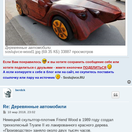
Деревянные автомобили
soslujivce-wood1.jpg (69.35 КБ) 33887 просмотров
Если Вам понравилось
и вы хотите сохранить сообщение себе или
хотите поделиться с друзьями - жмите кнопочки
ПОДЕЛИТЬСЯ
А если копируете к себе в блог или на сайт, не скупитесь поставить
ссылочку или пару на источник
- Soslujivce.RU
berdck
Re: Деревянные автомобили
С
10 мар 2018, 23:02
о
о
Немецкий скульптор-плотник Friend Wood в 1989 году создал
б
трехколесный Tryane II из лакированного красного дерева.
щ
е
«Производство» заняло около двух тысяч часов.