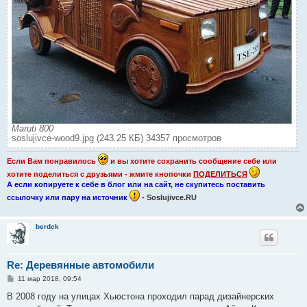
Maruti 800
soslujivce-wood9.jpg (243.25 КБ) 34357 просмотров
Если Вам понравилось
и вы хотите сохранить сообщение себе или
хотите поделиться с друзьями - жмите кнопочки
ПОДЕЛИТЬСЯ
А если копируете к себе в блог или на сайт, не скупитесь поставить
ссылочку или пару на источник
- Soslujivce.RU
berdck
Re: Деревянные автомобили
С
11 мар 2018, 09:54
о
о
В 2008 году на улицах Хьюстона проходил парад дизайнерских
б