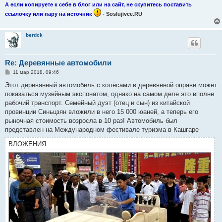
А если копируете к себе в блог или на сайт, не скупитесь поставить
ссылочку или пару на источник
- Soslujivce.RU
berdck
Re: Деревянные автомобили
С
11 мар 2018, 09:46
о
о
Этот деревянный автомобиль с колёсами в деревянной оправе может
б
показаться музейным экспонатом, однако на самом деле это вполне
щ
е
рабочий транспорт. Семейный дуэт (отец и сын) из китайской
н
провинции Синьцзян вложили в него 15 000 юаней, а теперь его
и
е
рыночная стоимость возросла в 10 раз! Автомобиль был
представлен на Международном фестивале туризма в Кашгаре
ВЛОЖЕНИЯ