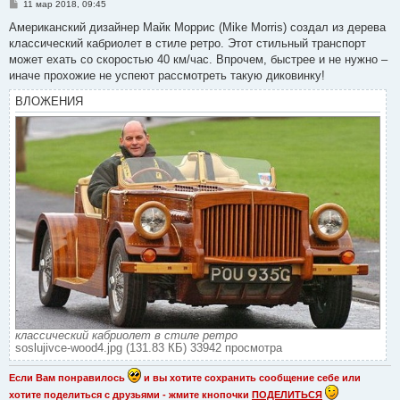
С
11 мар 2018, 09:45
о
о
Американский дизайнер Майк Моррис (Mike Morris) создал из дерева
б
классический кабриолет в стиле ретро. Этот стильный транспорт
щ
е
может ехать со скоростью 40 км/час. Впрочем, быстрее и не нужно –
н
иначе прохожие не успеют рассмотреть такую диковинку!
и
е
ВЛОЖЕНИЯ
классический кабриолет в стиле ретро
soslujivce-wood4.jpg (131.83 КБ) 33942 просмотра
Если Вам понравилось
и вы хотите сохранить сообщение себе или
хотите поделиться с друзьями - жмите кнопочки
ПОДЕЛИТЬСЯ