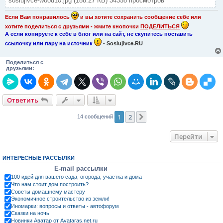
soslujivce-wood10.jpg (188.27 КБ) 34358 просмотров
Если Вам понравилось
и вы хотите сохранить сообщение себе или
хотите поделиться с друзьями - жмите кнопочки
ПОДЕЛИТЬСЯ
А если копируете к себе в блог или на сайт, не скупитесь поставить
ссылочку или пару на источник
- Soslujivce.RU
Поделиться с
друзьями:
Ответить
1
2
След.
14 сообщений
Перейти
ИНТЕРЕСНЫЕ РАССЫЛКИ
E-mail рассылки
100 идей для вашего сада, огорода, участка и дома
Что нам стоит дом построить?
Советы домашнему мастеру
Экономичное строительство из земли!
Иномарки: вопросы и ответы - автофорум
Сказки на ночь
Новинки Аватар от Avataras.net.ru