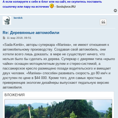
А если копируете к себе в блог или на сайт, не скупитесь поставить
ссылочку или пару на источник
- Soslujivce.RU
berdck
Re: Деревянные автомобили
С
11 мар 2018, 09:51
о
о
«Sada-Kenbi», авторы суперкара «Maniwa», не имеют отношения к
б
автомобильному производству. Создавая свой автомобиль, они
щ
е
хотели всего лишь доказать: в мире не существует ничего, что
н
нельзя было бы сделать из дерева. Суперкар с дверями типа «крыло
и
е
чайки» оснащен мотоциклетным рулем и стерео-системой, а
пассажирское кресло размещено позади водительского и вмещает
двух человек. «Maniwa» способен развивать скорость до 80 км/ч и
доступен по цене в $44 000. Кроме того, для самых яростных
приверженцев экологии дизайнеры выпускают педальную версию
автомобиля.
ВЛОЖЕНИЯ