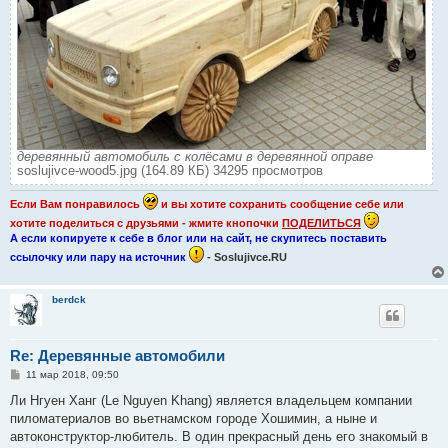
деревянный автомобиль с колёсами в деревянной оправе
soslujivce-wood5.jpg (164.89 КБ) 34295 просмотров
Если Вам понравилось
и вы хотите сохранить сообщение себе или
хотите поделиться с друзьями - жмите кнопочки
ПОДЕЛИТЬСЯ
А если копируете к себе в блог или на сайт, не скупитесь поставить
ссылочку или пару на источник
- Soslujivce.RU
berdck
Re: Деревянные автомобили
С
11 мар 2018, 09:50
о
о
Ли Нгуен Ханг (Le Nguyen Khang) является владельцем компании
б
пиломатериалов во вьетнамском городе Хошимин, а ныне и
щ
е
автоконструктор-любитель. В один прекрасный день его знакомый в
н