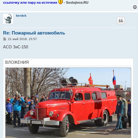
ссылочку или пару на источник
- Soslujivce.RU
berdck
Re: Пожарный автомобиль
С
21 май 2018, 15:57
о
о
АСО ЗиС-150
б
щ
е
н
ВЛОЖЕНИЯ
и
е