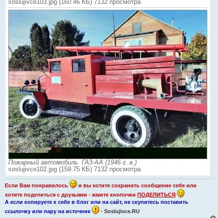
soslujivce103.jpg (160.46 КБ) 7132 просмотра
Пожарный автомобиль. ГАЗ-АА (1946 г. в.)
soslujivce102.jpg (159.75 КБ) 7132 просмотра
Если Вам понравилось
и вы хотите сохранить сообщение себе или
хотите поделиться с друзьями - жмите кнопочки
ПОДЕЛИТЬСЯ
А если копируете к себе в блог или на сайт, не скупитесь поставить
ссылочку или пару на источник
- Soslujivce.RU