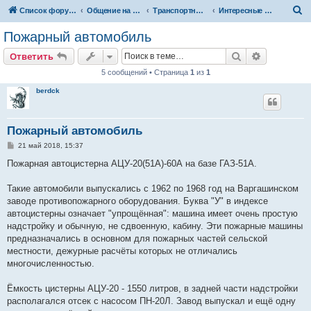
П
Список форумов
Общение на свободные темы
Транспортный вопрос. АвтоФорум
Интересные и необычные авто
о
Пожарный автомобиль
и
Поиск
Расширен
Ответить
с
5 сообщений • Страница
1
из
1
к
berdck
Пожарный автомобиль
С
21 май 2018, 15:37
о
о
Пожарная автоцистерна АЦУ-20(51А)-60А на базе ГАЗ-51А.
б
щ
е
Такие автомобили выпускались с 1962 по 1968 год на Варгашинском
н
заводе противопожарного оборудования. Буква "У" в индексе
и
е
автоцистерны означает "упрощённая": машина имеет очень простую
надстройку и обычную, не сдвоенную, кабину. Эти пожарные машины
предназначались в основном для пожарных частей сельской
местности, дежурные расчёты которых не отличались
многочисленностью.
Ёмкость цистерны АЦУ-20 - 1550 литров, в задней части надстройки
располагался отсек с насосом ПН-20Л. Завод выпускал и ещё одну