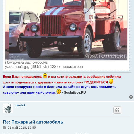
Пожарный автомобиль
yadumau1.jpg (39.51 КБ) 12277 просмотров
Если Вам понравилось
и вы хотите сохранить сообщение себе или
хотите поделиться с друзьями - жмите кнопочки
ПОДЕЛИТЬСЯ
А если копируете к себе в блог или на сайт, не скупитесь поставить
ссылочку или пару на источник
- Soslujivce.RU
berdck
Re: Пожарный автомобиль
С
21 май 2018, 15:55
о