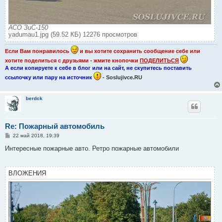
АСО ЗиС-150
yadumau1.jpg (59.52 КБ) 12276 просмотров
Если Вам понравилось
и вы хотите сохранить сообщение себе или
хотите поделиться с друзьями - жмите кнопочки
ПОДЕЛИТЬСЯ
А если копируете к себе в блог или на сайт, не скупитесь поставить
ссылочку или пару на источник
- Soslujivce.RU
berdck
Re: Пожарный автомобиль
С
22 май 2018, 19:39
о
о
Интересные пожарные авто. Ретро пожарные автомобили
б
щ
е
н
ВЛОЖЕНИЯ
и
е