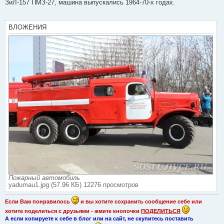
о
ЗиЛ-157 ПМЗ-27, машина выпускались 1964-70-х годах.
б
щ
е
н
ВЛОЖЕНИЯ
и
е
Пожарный автомобиль
yadumau1.jpg (57.96 КБ) 12276 просмотров
Если Вам понравилось
и вы хотите сохранить сообщение себе или
хотите поделиться с друзьями - жмите кнопочки
ПОДЕЛИТЬСЯ
А если копируете к себе в блог или на сайт, не скупитесь поставить