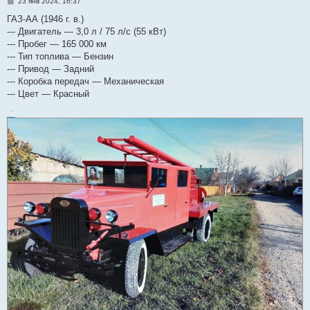
С
23 янв 2024, 16:37
о
о
ГАЗ-АА (1946 г. в.)
б
--- Двигатель — 3,0 л / 75 л/c (55 кВт)
щ
е
--- Пробег — 165 000 км
н
--- Тип топлива — Бензин
и
е
--- Привод — Задний
--- Коробка передач — Механическая
--- Цвет — Красный
.