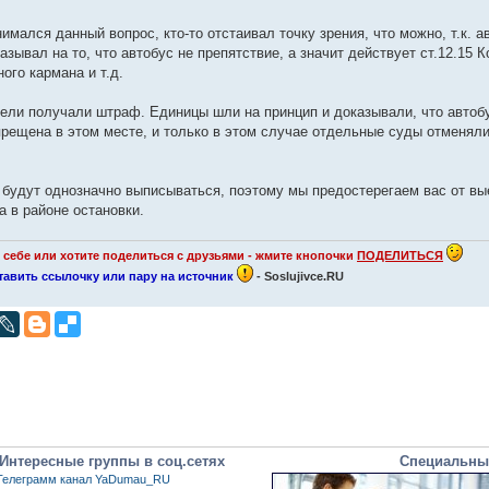
мался данный вопрос, кто-то отстаивал точку зрения, что можно, т.к. а
азывал на то, что автобус не препятствие, а значит действует ст.12.15 К
ого кармана и т.д.
тели получали штраф. Единицы шли на принцип и доказывали, что автоб
прещена в этом месте, и только в этом случае отдельные суды отменял
 будут однозначно выписываться, поэтому мы предостерегаем вас от вы
 в районе остановки.
себе или хотите поделиться с друзьями - жмите кнопочки
ПОДЕЛИТЬСЯ
оставить ссылочку или пару на источник
- Soslujivce.RU
Интересные группы в соц.сетях
Специальны
Телеграмм канал YaDumau_RU