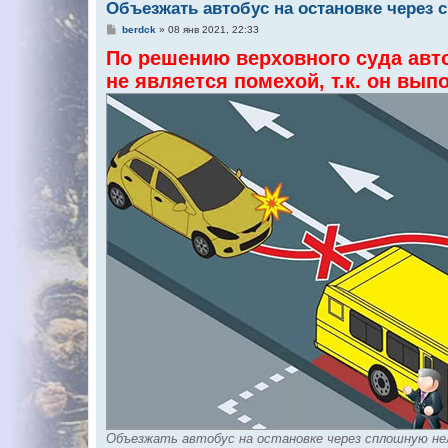
Объезжать автобус на остановке через 
С
berdck
»
08 янв 2021, 22:33
о
По решению верховного суда авт
о
б
не является помехой, т.к. он вы
щ
е
н
и
е
Объезжать автобус на остановке через сплошную не