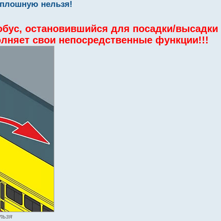
сплошную нельзя!
обус, остановившийся для посадки/высадки
полняет свои непосредственные функции!!!
льзя