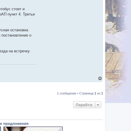
втобус стоит и
оАП пункт 4. Третьи
усная остановка
и постановление о
езда на встречку
В
е
р
н
1 сообщение • Страница
1
из
1
у
т
ь
Перейти
с
я
к
н
а
е предложения
ч