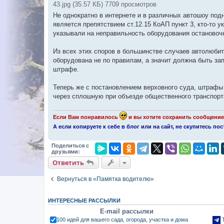
43.jpg (35.57 КБ) 7709 просмотров
Не однократно в интернете и в различных автошоу подни
является препятствием ст.12.15 КоАП пункт 3, кто-то ук
указывали на неправильность оборудования остановочн
Из всех этих споров в большинстве случаев автолюби
оборудована не по правилам, а значит должна быть за
штрафе.
Теперь же с постановлением верховного суда, штрафы
через сплошную при объезде общественного транспорта
Если Вам понравилось
и вы хотите сохранить сообщение 
А если копируете к себе в блог или на сайт, не скупитесь п
Поделиться с
друзьями:
Ответить
Вернуться в «Памятка водителю»
ИНТЕРЕСНЫЕ РАССЫЛКИ
E-mail рассылки
100 идей для вашего сада, огорода, участка и дома