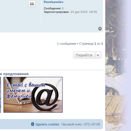
Pavelsavelev
Сообщения:
1
Зарегистрирован:
13 дек 2015, 18:50
В
е
р
н
1 сообщение • Страница
1
из
1
у
т
ь
Перейти
с
я
к
н
а
е предложения
ч
а
л
у
Удалить cookies
Часовой пояс:
UTC+07:00