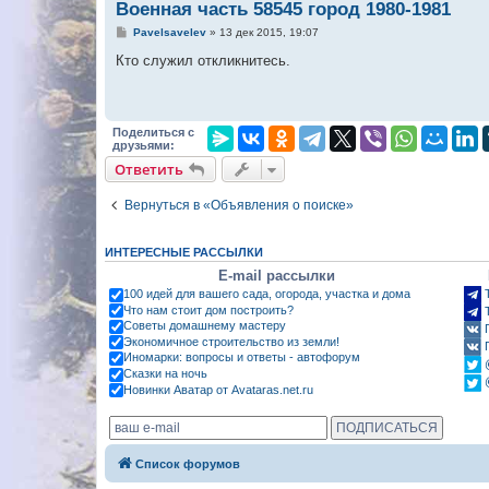
Военная часть 58545 город 1980-1981
С
Pavelsavelev
»
13 дек 2015, 19:07
о
о
Кто служил откликнитесь.
б
щ
е
н
и
Поделиться с
е
друзьями:
Ответить
Вернуться в «Объявления о поиске»
ИНТЕРЕСНЫЕ РАССЫЛКИ
E-mail рассылки
100 идей для вашего сада, огорода, участка и дома
Что нам стоит дом построить?
Советы домашнему мастеру
Экономичное строительство из земли!
Иномарки: вопросы и ответы - автофорум
Сказки на ночь
Новинки Аватар от Avataras.net.ru
Список форумов