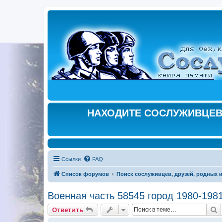
НАХОДИТЕ СОСЛУЖИВЦЕВ,
Ссылки
FAQ
Список форумов
Поиск сослуживцев, друзей, родных и
Военная часть 58545 город 1980-198
П
Ответить