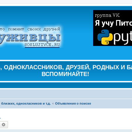
 ОДНОКЛАССНИКОВ, ДРУЗЕЙ, РОДНЫХ И Б
ВСПОМИНАЙТЕ!
 близких, однокласников и т.д.
Объявления о поиске
1
оиск
Расширенный поиск