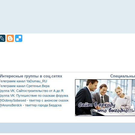
Интересные группы в соц.сетях
Специальны
Телеграмм канал YaDumau_RU
Телеграмм канал Сретенье.Вера
Группа VK: Сайтостроительство от А до Я
Группа VK: Путешествие по сказкам форума
@DobreySobesed - твиттер с анонсом сказок
@AnonsBerdck - твиттер города Бердска