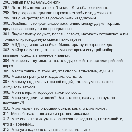
296. Левый палец большой ноги.
297. Летят N самолетов, нет N мало - K, и оба реактивные...
298. Лицо курсанта должно выражать скорбь и задумчивость.
299. Лицо на фотографии должно быть квадратным.
300. Ложбина - это кратчайшее расстояние между двумя горами,
предназначенное для их преодоления.
301. Люди службу служат, полеты летают, матчасть устраняют, а вы
только спиртоводочную смесь пьянствуете!
302. МВД подчиняется сейчас Министерству внутренних дел.
303. Майор не бегает, так как в мирное время бегущий майор
вызывает смех, а в военное - панику.
304. Макароны - ну, знаете, тесто с дырочкой, как артиллерийский
порох.
305. Масса танка - М тонн. ет, эти сволочи тяжелые, лучше К.
306. Машина прыгнула и задавила солдата.
307. Машину надо мыть горячей водой, так как уменьшается
липучесть атомов.
308. Меня вчера интересует такой вопрос...
309. Меня увидели - и назад?! Быть может, вам лучше пугало
поставить?!
310. Миллиард - это огромная сумма, как сто миллионов.
311. Мины бывают танковые и противотанковые.
312. Мне больше этих умных вопросов не задавать, не забывайте,
что я - военный...
313. Мне уже надоело слушать, как вы молчите!