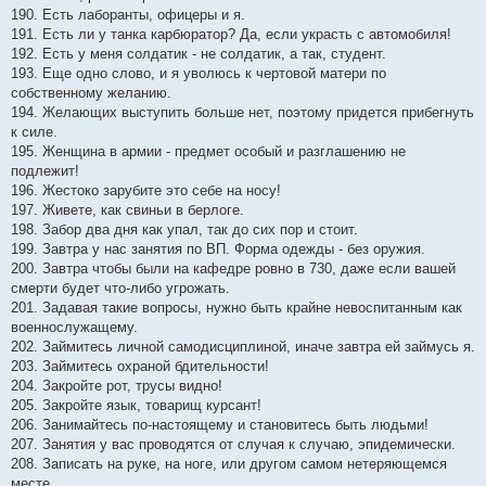
190. Есть лаборанты, офицеры и я.
191. Есть ли у танка карбюратор? Да, если украсть с автомобиля!
192. Есть у меня солдатик - не солдатик, а так, студент.
193. Еще одно слово, и я уволюсь к чертовой матери по
собственному желанию.
194. Желающих выступить больше нет, поэтому придется прибегнуть
к силе.
195. Женщина в армии - предмет особый и разглашению не
подлежит!
196. Жестоко зарубите это себе на носу!
197. Живете, как свиньи в берлоге.
198. Забор два дня как упал, так до сих пор и стоит.
199. Завтра у нас занятия по ВП. Форма одежды - без оружия.
200. Завтра чтобы были на кафедре ровно в 730, даже если вашей
смерти будет что-либо угрожать.
201. Задавая такие вопросы, нужно быть крайне невоспитанным как
военнослужащему.
202. Займитесь личной самодисциплиной, иначе завтра ей займусь я.
203. Займитесь охраной бдительности!
204. Закройте рот, трусы видно!
205. Закройте язык, товарищ курсант!
206. Занимайтесь по-настоящему и становитесь быть людьми!
207. Занятия у вас проводятся от случая к случаю, эпидемически.
208. Записать на руке, на ноге, или другом самом нетеряющемся
месте.