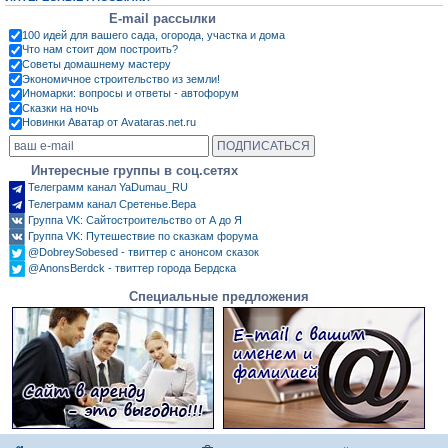
E-mail рассылки
100 идей для вашего сада, огорода, участка и дома
Что нам стоит дом построить?
Советы домашнему мастеру
Экономичное строительство из земли!
Иномарки: вопросы и ответы - автофорум
Сказки на ночь
Новинки Аватар от Avataras.net.ru
Интересные группы в соц.сетях
Телеграмм канал YaDumau_RU
Телеграмм канал Сретенье.Вера
Группа VK: Сайтостроительство от А до Я
Группа VK: Путешествие по сказкам форума
@DobreySobesed - твиттер с анонсом сказок
@AnonsBerdck - твиттер города Бердска
Специальные предложения