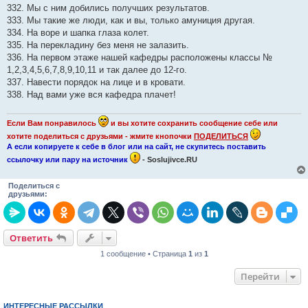
332. Мы с ним добились получших результатов.
333. Мы такие же люди, как и вы, только амуниция другая.
334. На воре и шапка глаза колет.
335. На перекладину без меня не залазить.
336. На первом этаже нашей кафедры расположены классы №
1,2,3,4,5,6,7,8,9,10,11 и так далее до 12-го.
337. Навести порядок на лице и в кровати.
338. Над вами уже вся кафедра плачет!
Если Вам понравилось
и вы хотите сохранить сообщение себе или
хотите поделиться с друзьями - жмите кнопочки
ПОДЕЛИТЬСЯ
А если копируете к себе в блог или на сайт, не скупитесь поставить
ссылочку или пару на источник
- Soslujivce.RU
Поделиться с
друзьями:
Ответить
1 сообщение • Страница
1
из
1
Перейти
ИНТЕРЕСНЫЕ РАССЫЛКИ