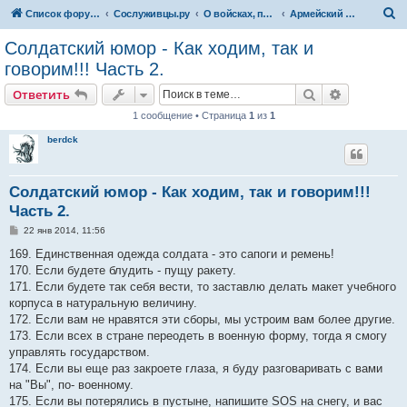
П
Список форумов
Сослуживцы.ру
О войсках, полках, частях...
Армейский юмор
о
Солдатский юмор - Как ходим, так и
и
говорим!!! Часть 2.
с
Поиск
Расширен
Ответить
к
1 сообщение • Страница
1
из
1
berdck
Солдатский юмор - Как ходим, так и говорим!!!
Часть 2.
С
22 янв 2014, 11:56
о
о
169. Единственная одежда солдата - это сапоги и ремень!
б
170. Если будете блудить - пущу ракету.
щ
е
171. Если будете так себя вести, то заставлю делать макет учебного
н
корпуса в натуральную величину.
и
е
172. Если вам не нравятся эти сборы, мы устроим вам более другие.
173. Если всех в стране переодеть в военную форму, тогда я смогу
управлять государством.
174. Если вы еще раз закроете глаза, я буду разговаривать с вами
на "Вы", по- военному.
175. Если вы потерялись в пустыне, напишите SОS на снегу, и вас