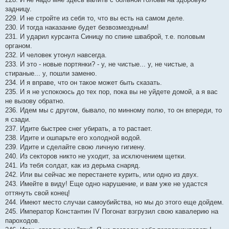
задницу.
229. И не стройте из себя то, что вы есть на самом деле.
230. И тогда наказание будет безвозмездным!
231. И ударил курсанта Синицу по спине шваброй, т.е. половым
органом.
232. И человек утонул навсегда.
233. И это - новые портянки? - у, не чистые... у, не чистые, а
стираные... у, пошли заменю.
234. И я вправе, что он такое может быть сказать.
235. И я не успокоюсь до тех пор, пока вы не уйдете домой, а я вас
не вызову обратно.
236. Идем мы с другом, бывало, по минному полю, то он впереди, то
я сзади.
237. Идите быстрее снег убирать, а то растает.
238. Идите и ошпарьте его холодной водой.
239. Идите и сделайте свою личную гигиену.
240. Из секторов никто не уходит, за исключением щетки.
241. Из тебя солдат, как из дерьма снаряд.
242. Или вы сейчас же перестанете курить, или одно из двух.
243. Имейте в виду! Еще одно нарушение, и вам уже не удастся
оттянуть свой конец!
244. Имеют место случаи самоубийства, но мы до этого еще дойдем.
245. Император Константин IV Погонат взгрузил свою кавалерию на
пароходов.