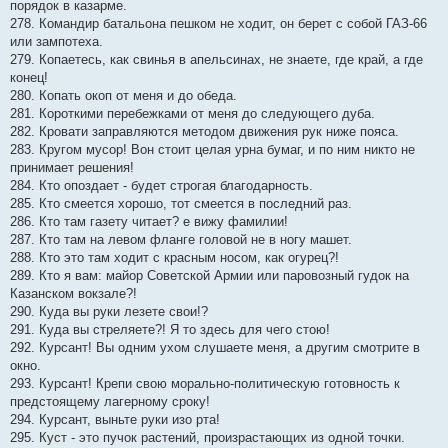
порядок в казарме.
278. Командир батальона пешком не ходит, он берет с собой ГАЗ-66
или зампотеха.
279. Копаетесь, как свинья в апельсинах, не знаете, где край, а где
конец!
280. Копать окоп от меня и до обеда.
281. Короткими перебежками от меня до следующего дуба.
282. Кровати заправляются методом движения рук ниже пояса.
283. Кругом мусор! Вон стоит целая урна бумаг, и по ним никто не
принимает решения!
284. Кто опоздает - будет строгая благодарность.
285. Кто смеется хорошо, тот смеется в последний раз.
286. Кто там газету читает? е вижу фамилии!
287. Кто там на левом фланге головой не в ногу машет.
288. Кто это там ходит с красным носом, как огурец?!
289. Кто я вам: майор Советской Армии или паровозный гудок на
Казанском вокзале?!
290. Куда вы руки лезете свои!?
291. Куда вы стреляете?! Я то здесь для чего стою!
292. Курсант! Вы одним ухом слушаете меня, а другим смотрите в
окно.
293. Курсант! Крепи свою морально-политическую готовность к
предстоящему лагерному сроку!
294. Курсант, выньте руки изо рта!
295. Куст - это пучок растений, произрастающих из одной точки.