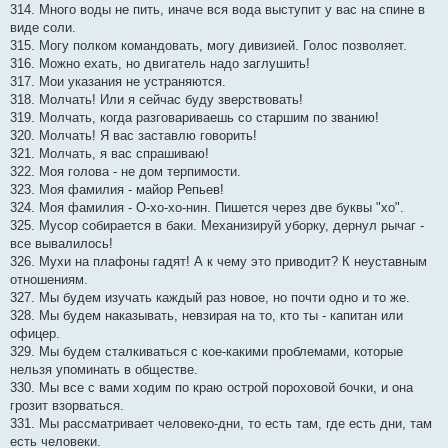
314. Много воды не пить, иначе вся вода выступит у вас на спине в
виде соли.
315. Могу полком командовать, могу дивизией. Голос позволяет.
316. Можно ехать, но двигатель надо заглушить!
317. Мои указания не устраняются.
318. Молчать! Или я сейчас буду зверствовать!
319. Молчать, когда разговариваешь со старшим по званию!
320. Молчать! Я вас заставлю говорить!
321. Молчать, я вас спрашиваю!
322. Моя голова - не дом терпимости.
323. Моя фамилия - майор Репьев!
324. Моя фамилия - О-хо-хо-нин. Пишется через две буквы "хо".
325. Мусор собирается в баки. Механизируй уборку, дернул рычаг -
все вывалилось!
326. Мухи на плафоны гадят! А к чему это приводит? К неуставным
отношениям.
327. Мы будем изучать каждый раз новое, но почти одно и то же.
328. Мы будем наказывать, невзирая на то, кто ты - капитан или
офицер.
329. Мы будем сталкиваться с кое-какими проблемами, которые
нельзя упоминать в обществе.
330. Мы все с вами ходим по краю острой пороховой бочки, и она
грозит взорваться.
331. Мы рассматривает человеко-дни, то есть там, где есть дни, там
есть человеки.