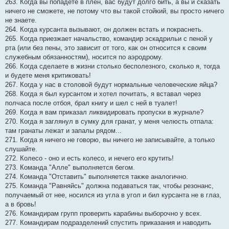
263. Когда вы попадете в плен, вас будут долго бить, а вы и сказать
ничего не сможете, не потому что вы такой стойкий, вы просто ничего
не знаете.
264. Когда курсанта вызывают, он должен встать и покраснеть.
265. Когда приезжает начальство, командир эскадрильи с пеной у
рта (или без пены, это зависит от того, как он относится к своим
служебным обязанностям), носится по аэродрому.
266. Когда сделаете в жизни столько бесполезного, сколько я, тогда
и будете меня критиковать!
267. Когда у нас в столовой будут нормальные человеческие яйца?
268. Когда я был курсантом и хотел почитать, я вставал через
полчаса после отбоя, брал книгу и шел с ней в туалет!
269. Когда я вам приказал ликвидировать пропуски в журнале?
270. Когда я заглянул в сумку для гранат, у меня челюсть отпала:
там гранаты лежат и запалы рядом...
271. Когда я ничего не говорю, вы ничего не записывайте, а только
слушайте.
272. Колесо - оно и есть колесо, и нечего его крутить!
273. Команда "Алле" выполняется бегом.
274. Команда "Отставить" выполняется также аналогично.
275. Команда "Равняйсь" должна подаваться так, чтобы резонанс,
получаемый от нее, носился из угла в угол и бил курсанта не в глаз,
а в бровь!
276. Командирам групп проверить карабины выборочно у всех.
277. Командирам подразделений спустить приказания и наводить