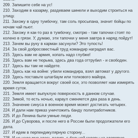
209. Запишите себе на ус!
210. Заходим в казарму, раздеваем шинели и выходим строиться на
улицу.
211. Захожу в одну тумбочку, там соль просыпана, значит бойцы по
ночам чай пьют.
212. Захожу я как-то раз в тумбочку, смотрю - там тапочки стоят по
колено в грязи. У, думаю, эти тапочки у меня завтра в наряд пойдут!
213. Зачем вы руку в карман засунули? Это тупость!
214. За свой добросовестный труд командир наградил вас.
215. Здесь вам не армия, копать надо глубже!
216. Здесь вам не тюрьма, здесь два года оттрубил - и свободен.
217. Здесь вы там не найдете.
218. Здесь как на войне: убили командира, взял автомат у другого.
219. Здесь поставьте шлагбаум или толкового майора.
220. Земля вращается вокруг своей оси, это позволяет нам измерять
время суток.
221. Земля имеет выпуклую поверхность в данном случае.
222. Зимой, то есть ночью, караул сменяется два раза в день.
223. Значение синуса в военное время может достигать четырех.
224. И дали нам приказ уничтожить банду политработников.
225. И до Ленина были умные люди.
226. И до Суворова, и после него в России были продолжатели его
дела.
227. И идем в перпендикулярную сторону...
228. И не надо мне здесь валить с больной головы на здоровую