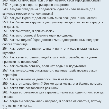
246. Итак, ставлю вам "три". Я не позволю себя терроризировать!
247. К днищу аппарата приварено отверстие.
248. Каждая складка на солдатском одеяле - это лазейка для
шпионов мирового империализма!
249. Каждый курсант должен быть либо поощрен, либо наказан.
250. Как бы вы не нарушали дисциплину, но дело от этого страдать
не должно.
251. Как вы стоите, я приказываю?
252. Как вы строитесь! Бежите один по одному.
253. Как вы ходите? Удар должен быть одновременным под срез
сапога товарища.
254. Как говорится, идите, Шура, и пилите, и еще иногда языком
щупайте.
255. Как же вы готовили людей к штатной стрельбе, если даже
прически не проверили?
256. Как смочить повязку, если нет воды? А подумайте!
257. Как только диод открывается, начинает действовать закон
Кирхгофа.
258. Как тут ничего не делалось, так и не было.
259. Как это голова болит? Это же одна кость, она болеть не может!
260. Какая мне посторонняя разница?
261. Когда встречаются два странных человека, один из них всегда
неправ.
262. Когда вы поворачивали направо, я плакал от счастья, потому
что вы шли в ногу...