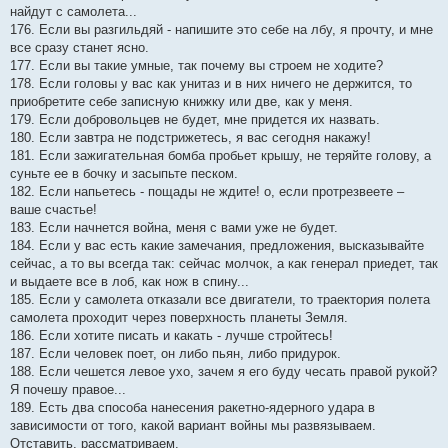
найдут с самолета...
176. Если вы разгильдяй - напишите это себе на лбу, я прочту, и мне
все сразу станет ясно.
177. Если вы такие умные, так почему вы строем не ходите?
178. Если головы у вас как унитаз и в них ничего не держится, то
приобретите себе записную книжку или две, как у меня.
179. Если добровольцев не будет, мне придется их назвать.
180. Если завтра не подстрижетесь, я вас сегодня накажу!
181. Если зажигательная бомба пробьет крышу, не теряйте голову, а
суньте ее в бочку и засыпьте песком.
182. Если напьетесь - пощады не ждите! о, если протрезвеете –
ваше счастье!
183. Если начнется война, меня с вами уже не будет.
184. Если у вас есть какие замечания, предложения, высказывайте
сейчас, а то вы всегда так: сейчас молчок, а как генерал приедет, так
и выдаете все в лоб, как нож в спину...
185. Если у самолета отказали все двигатели, то траектория полета
самолета проходит через поверхность планеты Земля.
186. Если хотите писать и какать - лучше стройтесь!
187. Если человек поет, он либо пьян, либо придурок.
188. Если чешется левое ухо, зачем я его буду чесать правой рукой?
Я почешу правое...
189. Есть два способа нанесения ракетно-ядерного удара в
зависимости от того, какой вариант войны мы развязываем.
Отставить, рассматриваем.