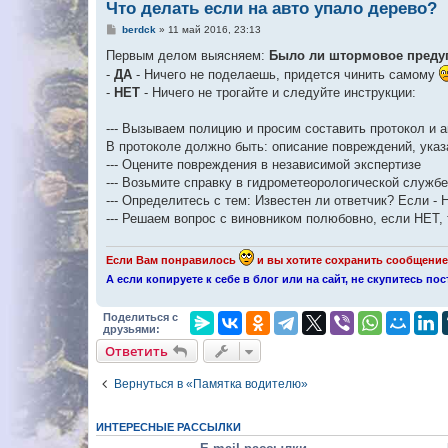
Что делать если на авто упало дерево?
С
berdck
»
11 май 2016, 23:13
о
о
Первым делом выясняем:
Было ли штормовое преду
б
-
ДА
- Ничего не поделаешь, придется чинить самому
щ
е
-
НЕТ
- Ничего не трогайте и следуйте инструкции:
н
и
е
--- Вызываем полицию и просим составить протокол и а
В протоколе должно быть: описание повреждений, ука
--- Оцените повреждения в независимой экспертизе
--- Возьмите справку в гидрометеорологической службе
--- Определитесь с тем: Известен ли ответчик? Если 
--- Решаем вопрос с виновником полюбовно, если НЕТ,
Если Вам понравилось
и вы хотите сохранить сообщение 
А если копируете к себе в блог или на сайт, не скупитесь п
Поделиться с
друзьями:
Ответить
Вернуться в «Памятка водителю»
ИНТЕРЕСНЫЕ РАССЫЛКИ