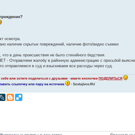
преждение?
кт осмотра.
зано наличие скрытых повреждений, наличие фото/видео съемки
, что в день происшествия не было стихийного бедствия.
- НЕТ - Отправляем жалобу в районную администрацию с просьбой выясни
 то отправляемся в суд и взыскиваем все расходы через суд.
себе или хотите поделиться с друзьями - жмите кнопочки
ПОДЕЛИТЬСЯ
оставить ссылочку или пару на источник
- Soslujivce.RU