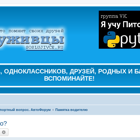
 ОДНОКЛАССНИКОВ, ДРУЗЕЙ, РОДНЫХ И Б
ВСПОМИНАЙТЕ!
портный вопрос. АвтоФорум
Памятка водителю
во?
оиск
Расширенный поиск