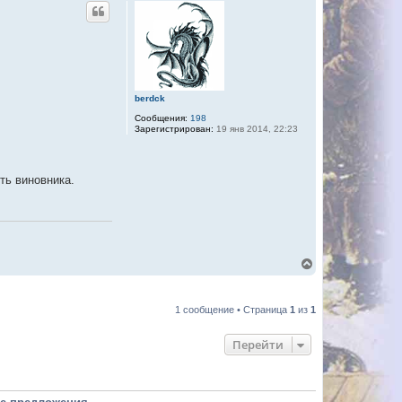
berdck
Сообщения:
198
Зарегистрирован:
19 янв 2014, 22:23
ть виновника.
В
е
р
н
1 сообщение • Страница
1
из
1
у
т
ь
Перейти
с
я
к
н
а