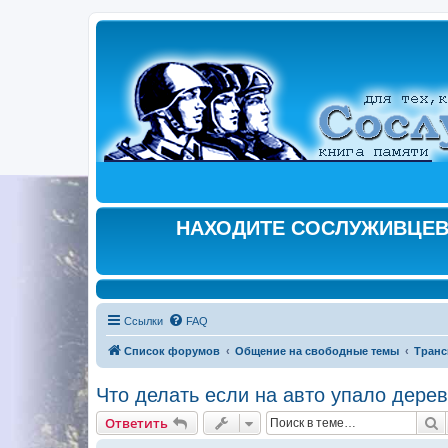
НАХОДИТЕ СОСЛУЖИВЦЕВ,
Ссылки
FAQ
Список форумов
Общение на свободные темы
Транс
Что делать если на авто упало дере
П
Ответить