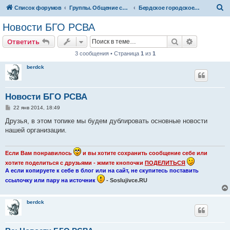
П
Список форумов
Группы. Общение сослуживцев
Бердское городское отделение ветеранов войны в Афганистане
о
Новости БГО РСВА
и
Поиск
Расширен
Ответить
с
3 сообщения • Страница
1
из
1
к
berdck
Новости БГО РСВА
С
22 янв 2014, 18:49
о
о
Друзья, в этом топике мы будем дублировать основные новости
б
нашей организации.
щ
е
н
и
Если Вам понравилось
и вы хотите сохранить сообщение себе или
е
хотите поделиться с друзьями - жмите кнопочки
ПОДЕЛИТЬСЯ
А если копируете к себе в блог или на сайт, не скупитесь поставить
ссылочку или пару на источник
- Soslujivce.RU
berdck