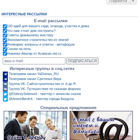
Перейти
ИНТЕРЕСНЫЕ РАССЫЛКИ
E-mail рассылки
100 идей для вашего сада, огорода, участка и дома
Что нам стоит дом построить?
Советы домашнему мастеру
Экономичное строительство из земли!
Иномарки: вопросы и ответы - автофорум
Сказки на ночь
Новинки Аватар от Avataras.net.ru
Интересные группы в соц.сетях
Телеграмм канал YaDumau_RU
Телеграмм канал Сретенье.Вера
Группа VK: Сайтостроительство от А до Я
Группа VK: Путешествие по сказкам форума
@DobreySobesed - твиттер с анонсом сказок
@AnonsBerdck - твиттер города Бердска
Специальные предложения