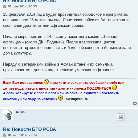
Re: Новости БГО РСВА
С
01 фев 2014, 20:53
о
о
15 февраля 2014 года будет проводиться городское мероприятие,
б
посвященное 25-летию вывода Советских войск из Афганистана и
щ
е
окончания десятилетней афганской войны.
н
и
е
Начало мероприятия в 14 часов у памятного камня «Воинам-
афганцам» (около ДК «Родина»). После возложения цветов
состоится торжественная часть и большой концерт в большом зале
дома культуры.
Наряду с ветеранами войны в Афганистане и их семьями,
приглашаются вдовы и родственники умерших «афганцев».
Если Вам понравилось
и вы хотите сохранить сообщение себе или
хотите поделиться с друзьями - жмите кнопочки
ПОДЕЛИТЬСЯ
А если копируете к себе в блог или на сайт, не скупитесь поставить
ссылочку или пару на источник
- Soslujivce.RU
berdck
Re: Новости БГО РСВА
С
01 мар 2014, 22:14