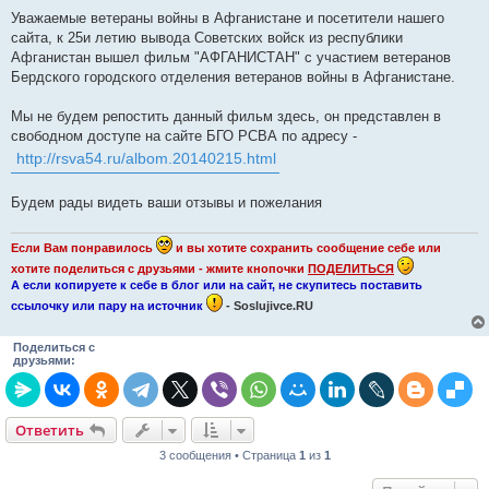
о
о
Уважаемые ветераны войны в Афганистане и посетители нашего
б
сайта, к 25и летию вывода Советских войск из республики
щ
е
Афганистан вышел фильм "АФГАНИСТАН" с участием ветеранов
н
Бердского городского отделения ветеранов войны в Афганистане.
и
е
Мы не будем репостить данный фильм здесь, он представлен в
свободном доступе на сайте БГО РСВА по адресу -
http://rsva54.ru/albom.20140215.html
Будем рады видеть ваши отзывы и пожелания
Если Вам понравилось
и вы хотите сохранить сообщение себе или
хотите поделиться с друзьями - жмите кнопочки
ПОДЕЛИТЬСЯ
А если копируете к себе в блог или на сайт, не скупитесь поставить
ссылочку или пару на источник
- Soslujivce.RU
Поделиться с
друзьями:
Ответить
3 сообщения • Страница
1
из
1